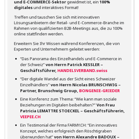
und E-COMMERCE-Sektor
gewidmet ist, ein
100%
digitales
und interaktives Format!
Treffen und tauschen Sie sich mit innovativen
Lösungsanbietern der Retail- und E-Commerce-Branche im
Rahmen von qualifizierten B2B-Meetings aus, die zu 100%
online stattfinden werden.
Erweitern Sie Ihr Wissen während Konferenzen, die von
Experten und Unternehmern geleitet werden:
“Das Panorama des Einzelhandels und E-Commerce in
der Schweiz”
von Herrn Patrick KESSLER –
Geschäftsführer,
HANDELSVERBAND.swiss
“Der digitale Wandel aus der Sicht eines Schweizer
Einzelhändlers”
von Herrn Nicolas BRUNSCHWIG –
Partner, Brunschwig Group,
BONGENIE-GRIEDER
Eine Konferenz zum Thema: “Wie kann man soziale
Beziehungen im Digitalen beibehalten?”
Von Frau
Patricia LEMATTRE STOECKEL – Geschäftsführerin,
VEEPEE.CH
Ein Testimonial der Firma FARMY.CH: “Ein innovatives
Konzept, welches erfolgreich den Röschtigraben
überwunden hat”
von Herrn Alexandre BADOUX –