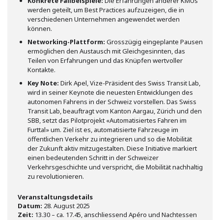
Konkrete Fallbeispiele:
Die Erfahrungen anderer KMUs
werden geteilt, um Best Practices aufzuzeigen, die in
verschiedenen Unternehmen angewendet werden
können.
Networking-Plattform:
Grosszügig eingeplante Pausen
ermöglichen den Austausch mit Gleichgesinnten, das
Teilen von Erfahrungen und das Knüpfen wertvoller
Kontakte.
Key Note:
Dirk Apel, Vize-Präsident des Swiss Transit Lab,
wird in seiner Keynote die neuesten Entwicklungen des
autonomen Fahrens in der Schweiz vorstellen. Das Swiss
Transit Lab, beauftragt vom Kanton Aargau, Zürich und den
SBB, setzt das Pilotprojekt «Automatisiertes Fahren im
Furttal» um. Ziel ist es, automatisierte Fahrzeuge im
öffentlichen Verkehr zu integrieren und so die Mobilität
der Zukunft aktiv mitzugestalten. Diese Initiative markiert
einen bedeutenden Schritt in der Schweizer
Verkehrsgeschichte und verspricht, die Mobilität nachhaltig
zu revolutionieren.
Veranstaltungsdetails
Datum:
28. August 2025
Zeit:
13.30 – ca. 17.45, anschliessend Apéro und Nachtessen