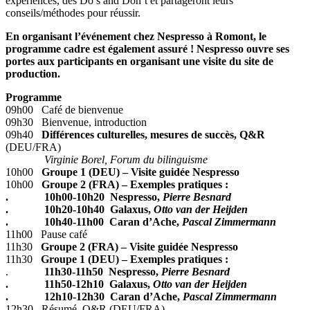
expériences, des Do’s and Don’t et partageront leurs
conseils/méthodes pour réussir.
En organisant l’événement chez Nespresso à Romont, le
programme cadre est également assuré ! Nespresso ouvre ses
portes aux participants en organisant une visite du site de
production.
Programme
09h00 Café de bienvenue
09h30 Bienvenue, introduction
09h40
Différences culturelles, mesures de succès, Q&R
(DEU/FRA)
Virginie Borel, Forum du bilinguisme
10h00
Groupe 1 (DEU) – Visite guidée Nespresso
10h00
Groupe 2 (FRA) – Exemples pratiques :
. 10h00-10h20 Nespresso,
Pierre Besnard
. 10h20-10h40 Galaxus,
Otto van der Heijden
. 10h40-11h00 Caran d’Ache,
Pascal Zimmermann
11h00 Pause café
11h30
Groupe 2 (FRA) – Visite guidée Nespresso
11h30
Groupe 1 (DEU) – Exemples pratiques :
.
11h30-11h50 Nespresso,
Pierre Besnard
. 11h50-12h10 Galaxus,
Otto van der Heijden
. 12h10-12h30 Caran d’Ache,
Pascal Zimmermann
12h30 Résumé, Q&R (DEU/FRA)