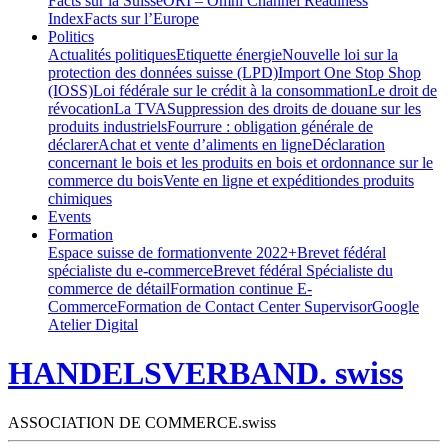
Facts sur la Suisse
ORI – Omni Channel Readiness
Index
Facts sur l’Europe
Politics
Actualités politiques
Etiquette énergie
Nouvelle loi sur la
protection des données suisse (LPD)
Import One Stop Shop
(IOSS)
Loi fédérale sur le crédit à la consommation
Le droit de
révocation
La TVA
Suppression des droits de douane sur les
produits industriels
Fourrure : obligation générale de
déclarer
Achat et vente d’aliments en ligne
Déclaration
concernant le bois et les produits en bois et ordonnance sur le
commerce du bois
Vente en ligne et expéditiondes produits
chimiques
Events
Formation
Espace suisse de formation
vente 2022+
Brevet fédéral
spécialiste du e-commerce
Brevet fédéral Spécialiste du
commerce de détail
Formation continue E-
Commerce
Formation de Contact Center Supervisor
Google
Atelier Digital
HANDELSVERBAND. swiss
ASSOCIATION DE COMMERCE.swiss