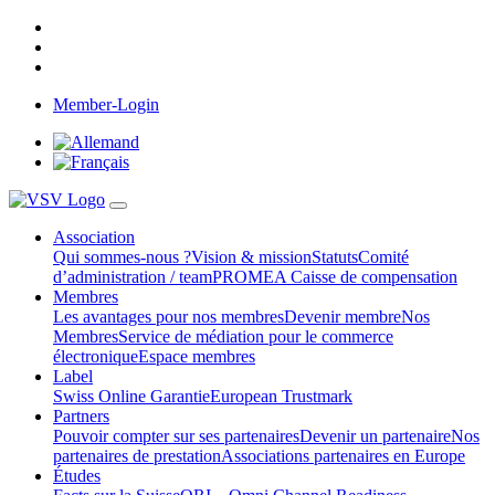
Member-Login
Association
Qui sommes-nous ?
Vision & mission
Statuts
Comité
d’administration / team
PROMEA Caisse de compensation
Membres
Les avantages pour nos membres
Devenir membre
Nos
Membres
Service de médiation pour le commerce
électronique
Espace membres
Label
Swiss Online Garantie
European Trustmark
Partners
Pouvoir compter sur ses partenaires
Devenir un partenaire
Nos
partenaires de prestation
Associations partenaires en Europe
Études