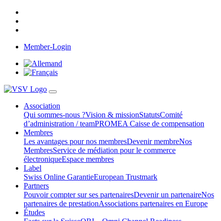
Member-Login
Association
Qui sommes-nous ?
Vision & mission
Statuts
Comité
d’administration / team
PROMEA Caisse de compensation
Membres
Les avantages pour nos membres
Devenir membre
Nos
Membres
Service de médiation pour le commerce
électronique
Espace membres
Label
Swiss Online Garantie
European Trustmark
Partners
Pouvoir compter sur ses partenaires
Devenir un partenaire
Nos
partenaires de prestation
Associations partenaires en Europe
Études