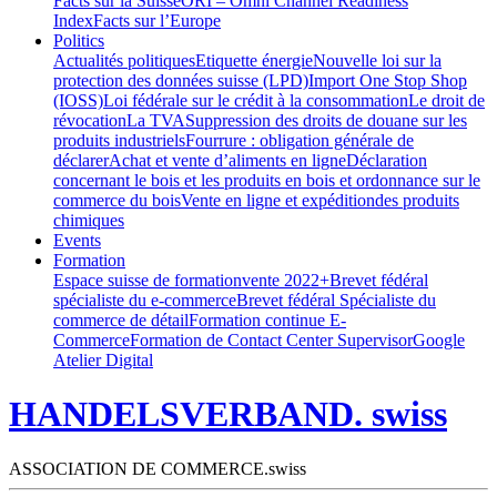
Facts sur la Suisse
ORI – Omni Channel Readiness
Index
Facts sur l’Europe
Politics
Actualités politiques
Etiquette énergie
Nouvelle loi sur la
protection des données suisse (LPD)
Import One Stop Shop
(IOSS)
Loi fédérale sur le crédit à la consommation
Le droit de
révocation
La TVA
Suppression des droits de douane sur les
produits industriels
Fourrure : obligation générale de
déclarer
Achat et vente d’aliments en ligne
Déclaration
concernant le bois et les produits en bois et ordonnance sur le
commerce du bois
Vente en ligne et expéditiondes produits
chimiques
Events
Formation
Espace suisse de formation
vente 2022+
Brevet fédéral
spécialiste du e-commerce
Brevet fédéral Spécialiste du
commerce de détail
Formation continue E-
Commerce
Formation de Contact Center Supervisor
Google
Atelier Digital
HANDELSVERBAND. swiss
ASSOCIATION DE COMMERCE.swiss