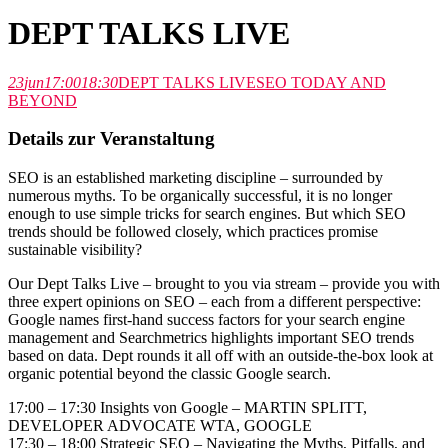
DEPT TALKS LIVE
23
jun
17:00
18:30
DEPT TALKS LIVE
SEO TODAY AND
BEYOND
Details zur Veranstaltung
SEO is an established marketing discipline – surrounded by
numerous myths. To be organically successful, it is no longer
enough to use simple tricks for search engines. But which SEO
trends should be followed closely, which practices promise
sustainable visibility?
Our Dept Talks Live – brought to you via stream – provide you with
three expert opinions on SEO – each from a different perspective:
Google names first-hand success factors for your search engine
management and Searchmetrics highlights important SEO trends
based on data. Dept rounds it all off with an outside-the-box look at
organic potential beyond the classic Google search.
17:00 – 17:30
Insights von Google – MARTIN SPLITT,
DEVELOPER ADVOCATE WTA, GOOGLE
17:30 – 18:00 Strategic SEO – Navigating the Myths, Pitfalls, and