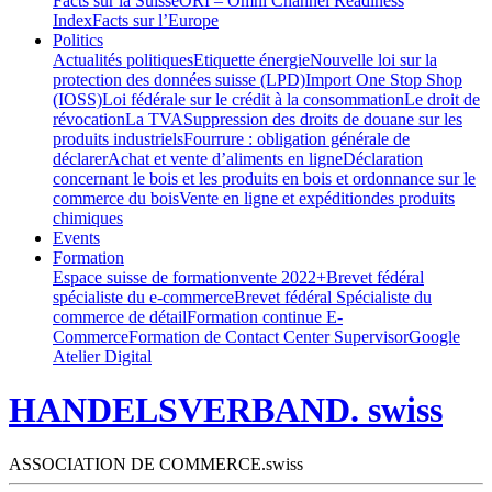
Facts sur la Suisse
ORI – Omni Channel Readiness
Index
Facts sur l’Europe
Politics
Actualités politiques
Etiquette énergie
Nouvelle loi sur la
protection des données suisse (LPD)
Import One Stop Shop
(IOSS)
Loi fédérale sur le crédit à la consommation
Le droit de
révocation
La TVA
Suppression des droits de douane sur les
produits industriels
Fourrure : obligation générale de
déclarer
Achat et vente d’aliments en ligne
Déclaration
concernant le bois et les produits en bois et ordonnance sur le
commerce du bois
Vente en ligne et expéditiondes produits
chimiques
Events
Formation
Espace suisse de formation
vente 2022+
Brevet fédéral
spécialiste du e-commerce
Brevet fédéral Spécialiste du
commerce de détail
Formation continue E-
Commerce
Formation de Contact Center Supervisor
Google
Atelier Digital
HANDELSVERBAND. swiss
ASSOCIATION DE COMMERCE.swiss