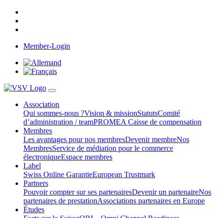
Member-Login
Association
Qui sommes-nous ?
Vision & mission
Statuts
Comité
d’administration / team
PROMEA Caisse de compensation
Membres
Les avantages pour nos membres
Devenir membre
Nos
Membres
Service de médiation pour le commerce
électronique
Espace membres
Label
Swiss Online Garantie
European Trustmark
Partners
Pouvoir compter sur ses partenaires
Devenir un partenaire
Nos
partenaires de prestation
Associations partenaires en Europe
Études