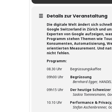
Details zur Veranstaltung
Die digitale Welt ändert sich schne
Google Switzerland in Zürich und u
Experten von Google aufzeigen, was
Programm stehen Themen wie Touch
Konsumenten, Automatisierung, Web 
orientierten Measurement. Und natür
nicht fehlen.
Programm:
08.30 Uhr Begrüssungskaffee
09h00 Uhr
Begrüssung
Bernhard Egger, HANDELSVERBAND
09h15 Uhr
Der heutige Schweizer
Saskia Toennesmann, G
10.10 Uhr
Performance & Privacy,
S
tefan Aschenbrenner, G