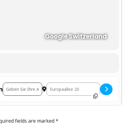
Google Switzerland
Address - Event Google Update für Händler [zKGU5BqoN]
Destination Address - Event Google Update f
n
quired fields are marked
*