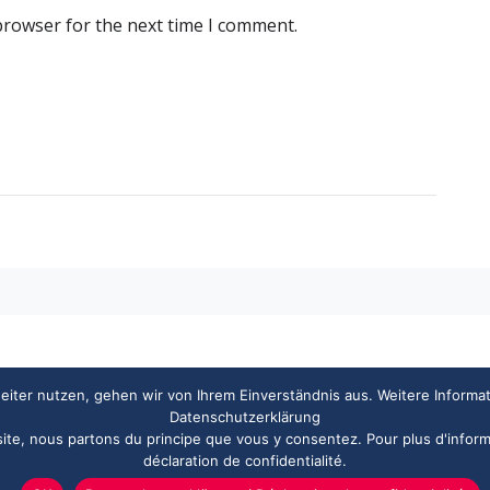
browser for the next time I comment.
iter nutzen, gehen wir von Ihrem Einverständnis aus. Weitere Informa
Datenschutzerklärung
 site, nous partons du principe que vous y consentez. Pour plus d'inform
déclaration de confidentialité.