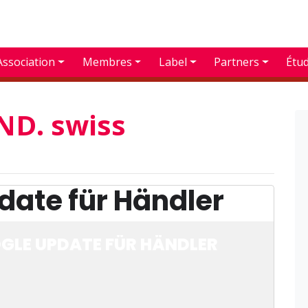
Association
Membres
Label
Partners
Étu
D. swiss
date für Händler
GLE UPDATE FÜR HÄNDLER