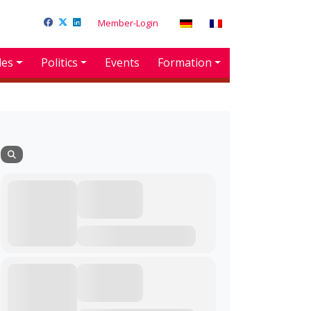
Member-Login
des
Politics
Events
Formation