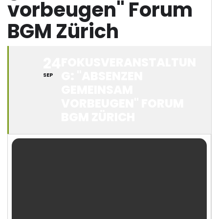
vorbeugen" Forum
BGM Zürich
24
FOKUSVERANSTALTUN
G: "ABSENZEN
SEP
GEMEINSAM
VORBEUGEN" FORUM
BGM ZÜRICH