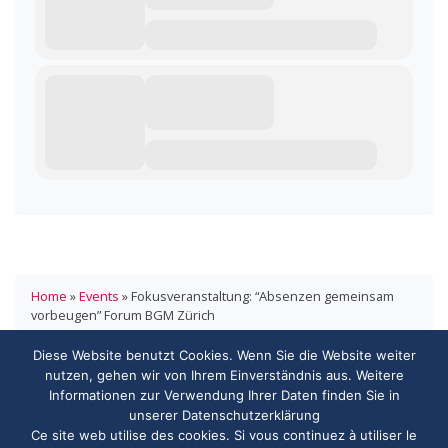
Home
»
Events
»
Fokusveranstaltung: “Absenzen gemeinsam
vorbeugen” Forum BGM Zürich
Diese Website benutzt Cookies. Wenn Sie die Website weiter
HANDELSVERBAND.swiss
nutzen, gehen wir von Ihrem Einverständnis aus. Weitere
ASSOCIATION DE COMMERCE.swiss
Informationen zur Verwendung Ihrer Daten finden Sie in
3000 Bern
unserer Datenschutzerklärung
info@handelsverband.swiss
Ce site web utilise des cookies. Si vous continuez à utiliser le