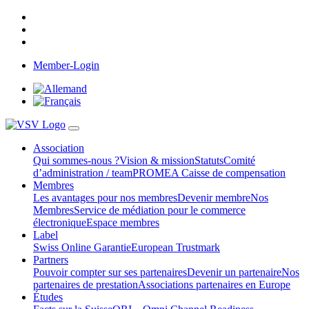
Member-Login
Association
Qui sommes-nous ?
Vision & mission
Statuts
Comité
d’administration / team
PROMEA Caisse de compensation
Membres
Les avantages pour nos membres
Devenir membre
Nos
Membres
Service de médiation pour le commerce
électronique
Espace membres
Label
Swiss Online Garantie
European Trustmark
Partners
Pouvoir compter sur ses partenaires
Devenir un partenaire
Nos
partenaires de prestation
Associations partenaires en Europe
Études