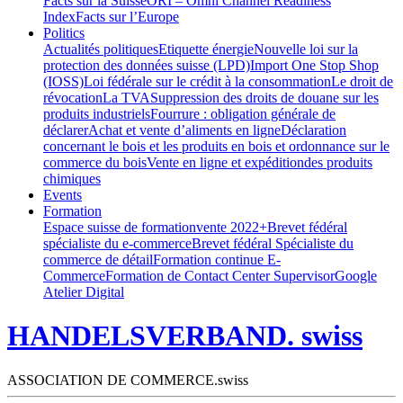
Facts sur la Suisse
ORI – Omni Channel Readiness
Index
Facts sur l’Europe
Politics
Actualités politiques
Etiquette énergie
Nouvelle loi sur la
protection des données suisse (LPD)
Import One Stop Shop
(IOSS)
Loi fédérale sur le crédit à la consommation
Le droit de
révocation
La TVA
Suppression des droits de douane sur les
produits industriels
Fourrure : obligation générale de
déclarer
Achat et vente d’aliments en ligne
Déclaration
concernant le bois et les produits en bois et ordonnance sur le
commerce du bois
Vente en ligne et expéditiondes produits
chimiques
Events
Formation
Espace suisse de formation
vente 2022+
Brevet fédéral
spécialiste du e-commerce
Brevet fédéral Spécialiste du
commerce de détail
Formation continue E-
Commerce
Formation de Contact Center Supervisor
Google
Atelier Digital
HANDELSVERBAND. swiss
ASSOCIATION DE COMMERCE.swiss