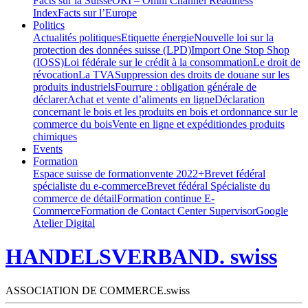
Facts sur la Suisse
ORI – Omni Channel Readiness
Index
Facts sur l’Europe
Politics
Actualités politiques
Etiquette énergie
Nouvelle loi sur la
protection des données suisse (LPD)
Import One Stop Shop
(IOSS)
Loi fédérale sur le crédit à la consommation
Le droit de
révocation
La TVA
Suppression des droits de douane sur les
produits industriels
Fourrure : obligation générale de
déclarer
Achat et vente d’aliments en ligne
Déclaration
concernant le bois et les produits en bois et ordonnance sur le
commerce du bois
Vente en ligne et expéditiondes produits
chimiques
Events
Formation
Espace suisse de formation
vente 2022+
Brevet fédéral
spécialiste du e-commerce
Brevet fédéral Spécialiste du
commerce de détail
Formation continue E-
Commerce
Formation de Contact Center Supervisor
Google
Atelier Digital
HANDELSVERBAND. swiss
ASSOCIATION DE COMMERCE.swiss