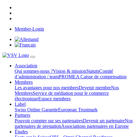
Member-Login
Association
Qui sommes-nous ?
Vision & mission
Statuts
Comité
d’administration / team
PROMEA Caisse de compensation
Membres
Les avantages pour nos membres
Devenir membre
Nos
Membres
Service de médiation pour le commerce
électronique
Espace membres
Label
Swiss Online Garantie
European Trustmark
Partners
Pouvoir compter sur ses partenaires
Devenir un partenaire
Nos
partenaires de prestation
Associations partenaires en Europe
Études