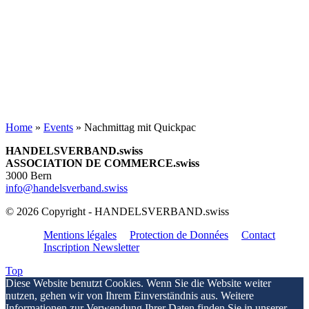
Home
»
Events
»
Nachmittag mit Quickpac
HANDELSVERBAND.swiss
ASSOCIATION DE COMMERCE.swiss
3000 Bern
info@handelsverband.swiss
© 2026 Copyright - HANDELSVERBAND.swiss
Mentions légales
Protection de Données
Contact
Inscription Newsletter
Top
Diese Website benutzt Cookies. Wenn Sie die Website weiter
nutzen, gehen wir von Ihrem Einverständnis aus. Weitere
Informationen zur Verwendung Ihrer Daten finden Sie in unserer