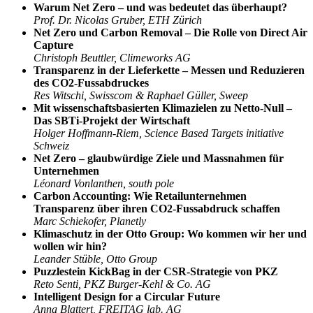
Warum Net Zero – und was bedeutet das überhaupt?
Prof. Dr. Nicolas Gruber, ETH Zürich
Net Zero und Carbon Removal – Die Rolle von Direct Air
Capture
Christoph Beuttler, Climeworks AG
Transparenz in der Lieferkette – Messen und Reduzieren
des CO2-Fussabdruckes
Res Witschi, Swisscom & Raphael Güller, Sweep
Mit wissenschaftsbasierten Klimazielen zu Netto-Null –
Das SBTi-Projekt der Wirtschaft
Holger Hoffmann-Riem, Science Based Targets initiative
Schweiz
Net Zero – glaubwürdige Ziele und Massnahmen für
Unternehmen
Léonard Vonlanthen, south pole
Carbon Accounting: Wie Retailunternehmen
Transparenz über ihren CO2-Fussabdruck schaffen
Marc Schiekofer, Planetly
Klimaschutz in der Otto Group: Wo kommen wir her und
wollen wir hin?
Leander Stüble, Otto Group
Puzzlestein KickBag in der CSR-Strategie von PKZ
Reto Senti, PKZ Burger-Kehl & Co. AG
Intelligent Design for a Circular Future
Anna Blattert, FREITAG lab. AG