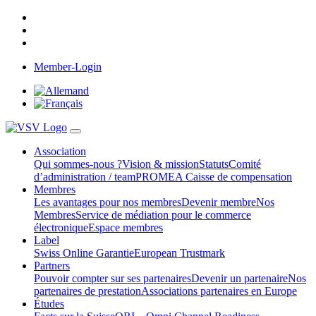
Member-Login
Association
Qui sommes-nous ?
Vision & mission
Statuts
Comité
d’administration / team
PROMEA Caisse de compensation
Membres
Les avantages pour nos membres
Devenir membre
Nos
Membres
Service de médiation pour le commerce
électronique
Espace membres
Label
Swiss Online Garantie
European Trustmark
Partners
Pouvoir compter sur ses partenaires
Devenir un partenaire
Nos
partenaires de prestation
Associations partenaires en Europe
Études