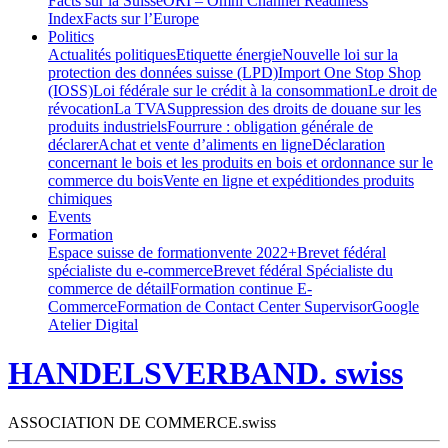
Facts sur la Suisse
ORI – Omni Channel Readiness
Index
Facts sur l’Europe
Politics
Actualités politiques
Etiquette énergie
Nouvelle loi sur la
protection des données suisse (LPD)
Import One Stop Shop
(IOSS)
Loi fédérale sur le crédit à la consommation
Le droit de
révocation
La TVA
Suppression des droits de douane sur les
produits industriels
Fourrure : obligation générale de
déclarer
Achat et vente d’aliments en ligne
Déclaration
concernant le bois et les produits en bois et ordonnance sur le
commerce du bois
Vente en ligne et expéditiondes produits
chimiques
Events
Formation
Espace suisse de formation
vente 2022+
Brevet fédéral
spécialiste du e-commerce
Brevet fédéral Spécialiste du
commerce de détail
Formation continue E-
Commerce
Formation de Contact Center Supervisor
Google
Atelier Digital
HANDELSVERBAND. swiss
ASSOCIATION DE COMMERCE.swiss