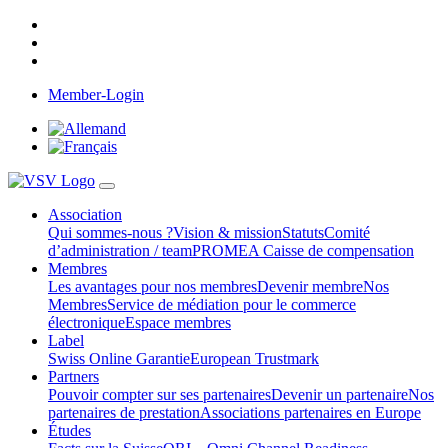
Member-Login
Association
Qui sommes-nous ?
Vision & mission
Statuts
Comité
d’administration / team
PROMEA Caisse de compensation
Membres
Les avantages pour nos membres
Devenir membre
Nos
Membres
Service de médiation pour le commerce
électronique
Espace membres
Label
Swiss Online Garantie
European Trustmark
Partners
Pouvoir compter sur ses partenaires
Devenir un partenaire
Nos
partenaires de prestation
Associations partenaires en Europe
Études