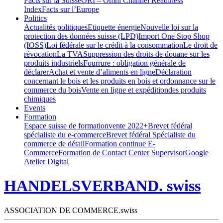
Facts sur la Suisse
ORI – Omni Channel Readiness
Index
Facts sur l’Europe
Politics
Actualités politiques
Etiquette énergie
Nouvelle loi sur la
protection des données suisse (LPD)
Import One Stop Shop
(IOSS)
Loi fédérale sur le crédit à la consommation
Le droit de
révocation
La TVA
Suppression des droits de douane sur les
produits industriels
Fourrure : obligation générale de
déclarer
Achat et vente d’aliments en ligne
Déclaration
concernant le bois et les produits en bois et ordonnance sur le
commerce du bois
Vente en ligne et expéditiondes produits
chimiques
Events
Formation
Espace suisse de formation
vente 2022+
Brevet fédéral
spécialiste du e-commerce
Brevet fédéral Spécialiste du
commerce de détail
Formation continue E-
Commerce
Formation de Contact Center Supervisor
Google
Atelier Digital
HANDELSVERBAND. swiss
ASSOCIATION DE COMMERCE.swiss