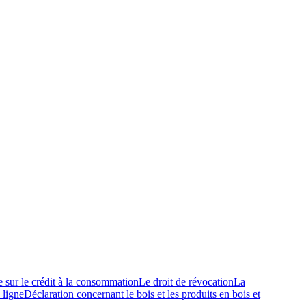
e sur le crédit à la consommation
Le droit de révocation
La
 ligne
Déclaration concernant le bois et les produits en bois et