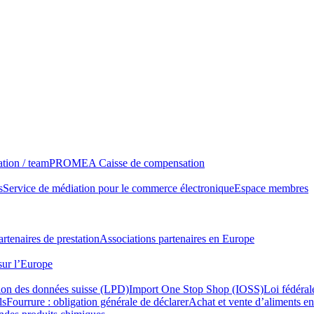
tion / team
PROMEA Caisse de compensation
s
Service de médiation pour le commerce électronique
Espace membres
rtenaires de prestation
Associations partenaires en Europe
sur l’Europe
tion des données suisse (LPD)
Import One Stop Shop (IOSS)
Loi fédéral
ls
Fourrure : obligation générale de déclarer
Achat et vente d’aliments en