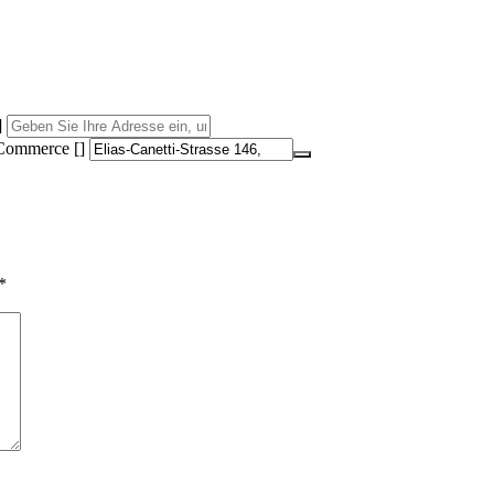
]
-Commerce []
*