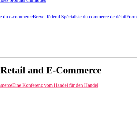
ondes produits chimiques
ste du e-commerce
Brevet fédéral Spécialiste du commerce de détail
Form
 Retail and E-Commerce
mmerce
Eine Konferenz vom Handel für den Handel