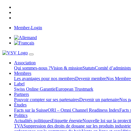
Member-Login
Association
Qui sommes-nous ?
Vision & mission
Statuts
Comité d’administra
Membres
Les avantages pour nos membres
Devenir membre
Nos Membre
Label
Swiss Online Garantie
European Trustmark
Partners
Pouvoir compter sur ses partenaires
Devenir un partenaire
Nos pa
Études
Facts sur la Suisse
ORI – Omni Channel Readiness Index
Facts 
Politics
Actualités politiques
Etiquette énergie
Nouvelle loi sur la protec
TVA
Suppression des droits de douane sur les produits industrie