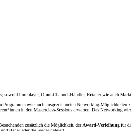
nds; sowohl Pureplayer, Omni-Channel-Händler, Retailer wie auch Ma
den Programm sowie auch ausgezeichneten Networking-Möglichkeiten z
nt*innen in den Masterclass-Sessions erwarten. Das Networking wird
Besuchenden zusätzlich die Möglichkeit, der
Award-Verleihung
für d
 und Bar wieder die Sieger gefeiert.