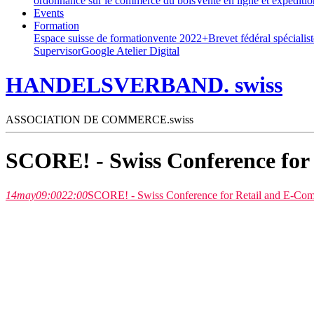
ordonnance sur le commerce du bois
Vente en ligne et expéditi
Events
Formation
Espace suisse de formation
vente 2022+
Brevet fédéral spéciali
Supervisor
Google Atelier Digital
HANDELSVERBAND. swiss
ASSOCIATION DE COMMERCE.swiss
SCORE! - Swiss Conference for
14
may
09:00
22:00
SCORE! - Swiss Conference for Retail and E-Co