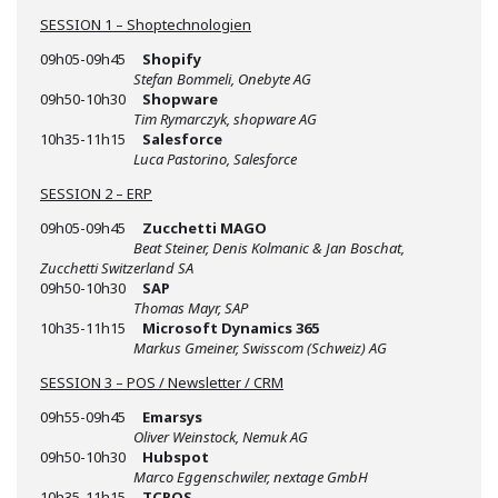
SESSION 1 – Shoptechnologien
09h05-09h45
Shopify
Stefan Bommeli, Onebyte AG
09h50-10h30
Shopware
Tim Rymarczyk, shopware AG
10h35-11h15
Salesforce
Luca Pastorino, Salesforce
SESSION 2 – ERP
09h05-09h45
Zucchetti MAGO
Beat Steiner, Denis Kolmanic & Jan Boschat,
Zucchetti Switzerland SA
09h50-10h30
SAP
Thomas Mayr,
SAP
10h35-11h15
Microsoft Dynamics 365
Markus Gmeiner, Swisscom (Schweiz) AG
SESSION 3 – POS / Newsletter / CRM
09h55-09h45
Emarsys
Oliver Weinstock, Nemuk AG
09h50-10h30
Hubspot
Marco Eggenschwiler, nextage GmbH
10h35-11h15
TCPOS