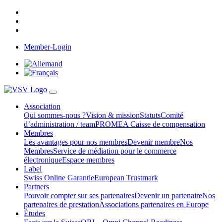
Member-Login
Association
Qui sommes-nous ?
Vision & mission
Statuts
Comité
d’administration / team
PROMEA Caisse de compensation
Membres
Les avantages pour nos membres
Devenir membre
Nos
Membres
Service de médiation pour le commerce
électronique
Espace membres
Label
Swiss Online Garantie
European Trustmark
Partners
Pouvoir compter sur ses partenaires
Devenir un partenaire
Nos
partenaires de prestation
Associations partenaires en Europe
Études