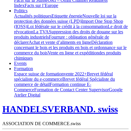
Facts sur la Suisse
ORI – Omni Channel Readiness
Index
Facts sur l’Europe
Politics
Actualités politiques
Etiquette énergie
Nouvelle loi sur la
protection des données suisse (LPD)
Import One Stop Shop
(IOSS)
Loi fédérale sur le crédit à la consommation
Le droit de
révocation
La TVA
Suppression des droits de douane sur les
produits industriels
Fourrure : obligation générale de
déclarer
Achat et vente d’aliments en ligne
Déclaration
concernant le bois et les produits en bois et ordonnance sur le
commerce du bois
Vente en ligne et expéditiondes produits
chimiques
Events
Formation
Espace suisse de formation
vente 2022+
Brevet fédéral
spécialiste du e-commerce
Brevet fédéral Spécialiste du
commerce de détail
Formation continue E-
Commerce
Formation de Contact Center Supervisor
Google
Atelier Digital
HANDELSVERBAND. swiss
ASSOCIATION DE COMMERCE.swiss