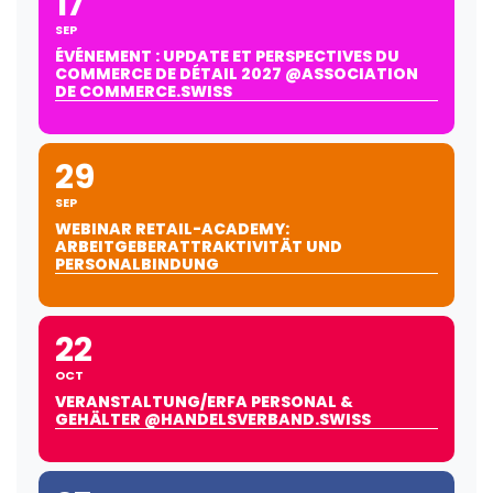
17
SEP
ÉVÉNEMENT : UPDATE ET PERSPECTIVES DU
COMMERCE DE DÉTAIL 2027 @ASSOCIATION
DE COMMERCE.SWISS
29
SEP
WEBINAR RETAIL-ACADEMY:
ARBEITGEBERATTRAKTIVITÄT UND
PERSONALBINDUNG
22
OCT
VERANSTALTUNG/ERFA PERSONAL &
GEHÄLTER @HANDELSVERBAND.SWISS