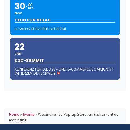
30
01
DEC
NOV
TECH FOR RETAIL
LE SALON EUROPÉEN DU RETAIL
22
JAN
D2C-SUMMIT
KONFERENZ FÜR DIE D2C‒ UND E‒COMMERCE COMMUNITY
IM HERZEN DER SCHWEIZ.
Home
»
Events
»
Webinaire : Le Pop-up Store, un instrument de
marketing