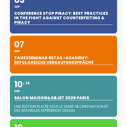
03
SEP
CONFERENCE STOP PIRACY: BEST PRACTICES
IN THE FIGHT AGAINST COUNTERFEITING &
PIRACY
07
SEP
TAGESSEMINAR RETAIL-ACADEMY:
ERFOLGREICHE VERKAUFSGESPRÄCHE
10
14
SEP
SALON MAISON&OBJET 2026 PARIS
UNE ÉDITION PLACÉE SOUS LE SIGNE DE L’INNOVATION ET
DES NOUVELLES EXPÉRIENCES DESIGN