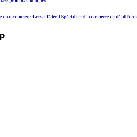
ondes produits chimiques
ste du e-commerce
Brevet fédéral Spécialiste du commerce de détail
Form
SP