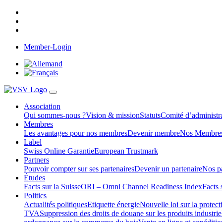
Member-Login
Association
Qui sommes-nous ?
Vision & mission
Statuts
Comité d’administra
Membres
Les avantages pour nos membres
Devenir membre
Nos Membre
Label
Swiss Online Garantie
European Trustmark
Partners
Pouvoir compter sur ses partenaires
Devenir un partenaire
Nos pa
Études
Facts sur la Suisse
ORI – Omni Channel Readiness Index
Facts 
Politics
Actualités politiques
Etiquette énergie
Nouvelle loi sur la protec
TVA
Suppression des droits de douane sur les produits industrie