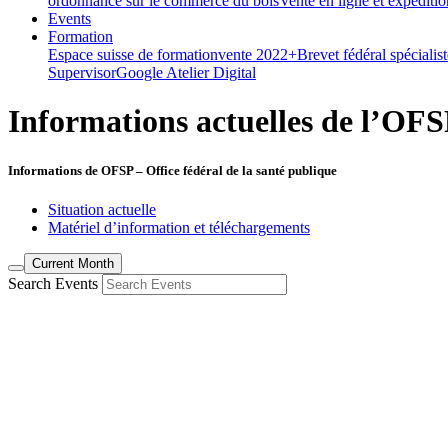
ordonnance sur le commerce du bois
Vente en ligne et expéditi
Events
Formation
Espace suisse de formation
vente 2022+
Brevet fédéral spéciali
Supervisor
Google Atelier Digital
Informations actuelles de l’OF
Informations de OFSP – Office fédéral de la santé publique
Situation actuelle
Matériel d’information et téléchargements
Current Month
Search Events