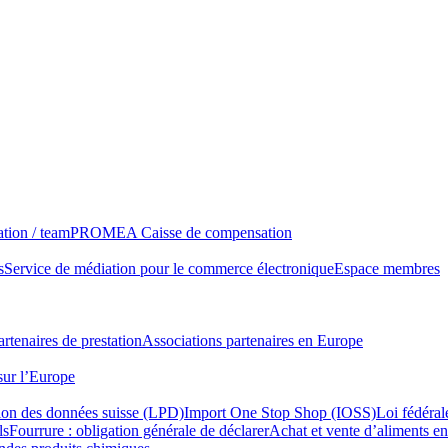
tion / team
PROMEA Caisse de compensation
s
Service de médiation pour le commerce électronique
Espace membres
rtenaires de prestation
Associations partenaires en Europe
sur l’Europe
tion des données suisse (LPD)
Import One Stop Shop (IOSS)
Loi fédéral
ls
Fourrure : obligation générale de déclarer
Achat et vente d’aliments en