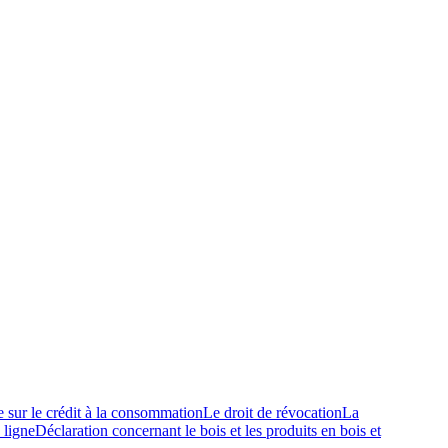
e sur le crédit à la consommation
Le droit de révocation
La
 ligne
Déclaration concernant le bois et les produits en bois et