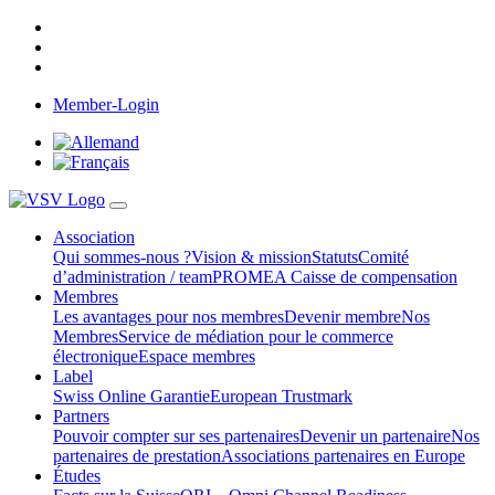
Member-Login
Association
Qui sommes-nous ?
Vision & mission
Statuts
Comité
d’administration / team
PROMEA Caisse de compensation
Membres
Les avantages pour nos membres
Devenir membre
Nos
Membres
Service de médiation pour le commerce
électronique
Espace membres
Label
Swiss Online Garantie
European Trustmark
Partners
Pouvoir compter sur ses partenaires
Devenir un partenaire
Nos
partenaires de prestation
Associations partenaires en Europe
Études