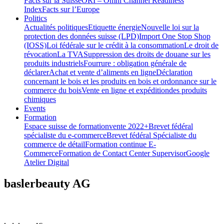
Facts sur la Suisse
ORI – Omni Channel Readiness
Index
Facts sur l’Europe
Politics
Actualités politiques
Etiquette énergie
Nouvelle loi sur la
protection des données suisse (LPD)
Import One Stop Shop
(IOSS)
Loi fédérale sur le crédit à la consommation
Le droit de
révocation
La TVA
Suppression des droits de douane sur les
produits industriels
Fourrure : obligation générale de
déclarer
Achat et vente d’aliments en ligne
Déclaration
concernant le bois et les produits en bois et ordonnance sur le
commerce du bois
Vente en ligne et expéditiondes produits
chimiques
Events
Formation
Espace suisse de formation
vente 2022+
Brevet fédéral
spécialiste du e-commerce
Brevet fédéral Spécialiste du
commerce de détail
Formation continue E-
Commerce
Formation de Contact Center Supervisor
Google
Atelier Digital
baslerbeauty AG