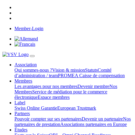
Member-Login
Association
Qui sommes-nous ?
Vision & mission
Statuts
Comité
d’administration / team
PROMEA Caisse de compensation
Membres
Les avantages pour nos membres
Devenir membre
Nos
Membres
Service de médiation pour le commerce
électronique
Espace membres
Label
Swiss Online Garantie
European Trustmark
Partners
Pouvoir compter sur ses partenaires
Devenir un partenaire
Nos
partenaires de prestation
Associations partenaires en Europe
Études