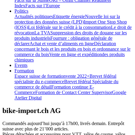
Facts sur la Suisse
ORI – Omni Channel Readiness
Index
Facts sur l’Europe
Politics
Actualités politiques
Etiquette énergie
Nouvelle loi sur la
protection des données suisse (LPD)
Import One Stop Shop
(IOSS)
Loi fédérale sur le crédit à la consommation
Le droit de
révocation
La TVA
Suppression des droits de douane sur les
produits industriels
Fourrure : obligation générale de
déclarer
Achat et vente d’aliments en ligne
Déclaration
concernant le bois et les produits en bois et ordonnance sur le
commerce du bois
Vente en ligne et expéditiondes produits
chimiques
Events
Formation
Espace suisse de formation
vente 2022+
Brevet fédéral
spécialiste du e-commerce
Brevet fédéral Spécialiste du
commerce de détail
Formation continue E-
Commerce
Formation de Contact Center Supervisor
Google
Atelier Digital
bike-import.ch AG
Commandés aujourd’hui jusqu’à 17h00, livrés demain. Entrepôt
suisse avec plus de 21’000 articles.
Pièces détachées et accessoires pour VTT, vélos de course, vélos