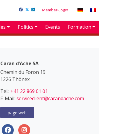
Member-Login
des
Politics
Events
Formation
Caran d’Ache SA
Chemin du Foron 19
1226 Thônex
Tel.:
+41 22 869 01 01
E-Mail:
serviceclient@carandache.com
page web