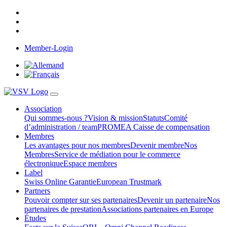
Member-Login
Association
Qui sommes-nous ?
Vision & mission
Statuts
Comité
d’administration / team
PROMEA Caisse de compensation
Membres
Les avantages pour nos membres
Devenir membre
Nos
Membres
Service de médiation pour le commerce
électronique
Espace membres
Label
Swiss Online Garantie
European Trustmark
Partners
Pouvoir compter sur ses partenaires
Devenir un partenaire
Nos
partenaires de prestation
Associations partenaires en Europe
Études