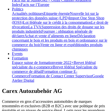
Facts sur la Suisse
ORI – Omni Channel Readiness
Index
Facts sur l’Europe
Politics
Actualités politiques
Etiquette énergie
Nouvelle loi sur la
protection des données suisse (LPD)
Import One Stop Shop
(IOSS)
Loi fédérale sur le crédit à la consommation
Le droit de
révocation
La TVA
Suppression des droits de douane sur les
produits industriels
Fourrure : obligation générale de
déclarer
Achat et vente d’aliments en ligne
Déclaration
concernant le bois et les produits en bois et ordonnance sur le
commerce du bois
Vente en ligne et expéditiondes produits
chimiques
Events
Formation
Espace suisse de formation
vente 2022+
Brevet fédéral
spécialiste du e-commerce
Brevet fédéral Spécialiste du
commerce de détail
Formation continue E-
Commerce
Formation de Contact Center Supervisor
Google
Atelier Digital
Carex Autozubehör AG
Commerce en gros d’accessoires automobiles de marques
renommées et exclusives (B2B et B2C) avec une politique de prix
équitable et un niveau de service élevé. Login pour les revendeurs