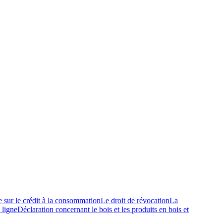
e sur le crédit à la consommation
Le droit de révocation
La
 ligne
Déclaration concernant le bois et les produits en bois et