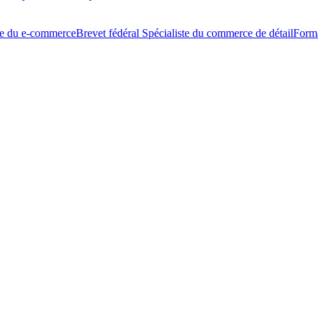
ste du e-commerce
Brevet fédéral Spécialiste du commerce de détail
Form