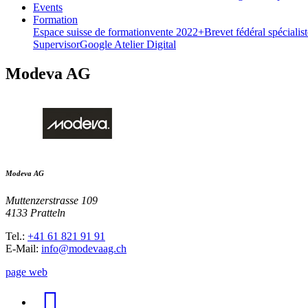
Events
Formation
Espace suisse de formation
vente 2022+
Brevet fédéral spéciali
Supervisor
Google Atelier Digital
Modeva AG
Modeva AG
Muttenzerstrasse 109
4133 Pratteln
Tel.:
+41 61 821 91 91
E-Mail:
info@modevaag.ch
page web