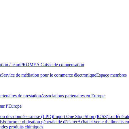
tion / team
PROMEA Caisse de compensation
s
Service de médiation pour le commerce électronique
Espace membres
rtenaires de prestation
Associations partenaires en Europe
sur l’Europe
tion des données suisse (LPD)
Import One Stop Shop (IOSS)
Loi fédéral
ls
Fourrure : obligation générale de déclarer
Achat et vente d’aliments en
ondes produits chimiques