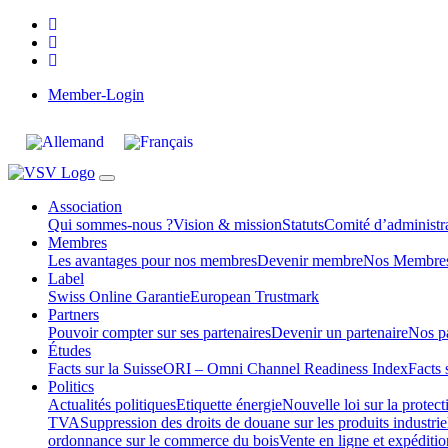
Member-Login
Association
Qui sommes-nous ?
Vision & mission
Statuts
Comité d’administra
Membres
Les avantages pour nos membres
Devenir membre
Nos Membre
Label
Swiss Online Garantie
European Trustmark
Partners
Pouvoir compter sur ses partenaires
Devenir un partenaire
Nos pa
Études
Facts sur la Suisse
ORI – Omni Channel Readiness Index
Facts 
Politics
Actualités politiques
Etiquette énergie
Nouvelle loi sur la protec
TVA
Suppression des droits de douane sur les produits industrie
ordonnance sur le commerce du bois
Vente en ligne et expéditi