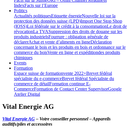
Facts sur la Suisse
ORI – Omni Channel Readiness
Index
Facts sur l’Europe
Politics
Actualités politiques
Etiquette énergie
Nouvelle loi sur la
protection des données suisse (LPD)
Import One Stop Shop
(IOSS)
Loi fédérale sur le crédit à la consommation
Le droit de
révocation
La TVA
Suppression des droits de douane sur les
produits industriels
Fourrure : obligation générale de
déclarer
Achat et vente d’aliments en ligne
Déclaration
concernant le bois et les produits en bois et ordonnance sur le
commerce du bois
Vente en ligne et expéditiondes produits
chimiques
Events
Formation
Espace suisse de formation
vente 2022+
Brevet fédéral
spécialiste du e-commerce
Brevet fédéral Spécialiste du
commerce de détail
Formation continue E-
Commerce
Formation de Contact Center Supervisor
Google
Atelier Digital
Vital Energie AG
Vital Energie AG
– Votre conseiller personnel – Appareils
auditifs/piles et accessoires