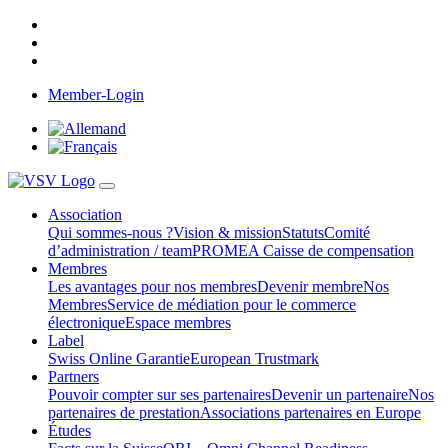
Member-Login
Association
Qui sommes-nous ?
Vision & mission
Statuts
Comité
d’administration / team
PROMEA Caisse de compensation
Membres
Les avantages pour nos membres
Devenir membre
Nos
Membres
Service de médiation pour le commerce
électronique
Espace membres
Label
Swiss Online Garantie
European Trustmark
Partners
Pouvoir compter sur ses partenaires
Devenir un partenaire
Nos
partenaires de prestation
Associations partenaires en Europe
Études