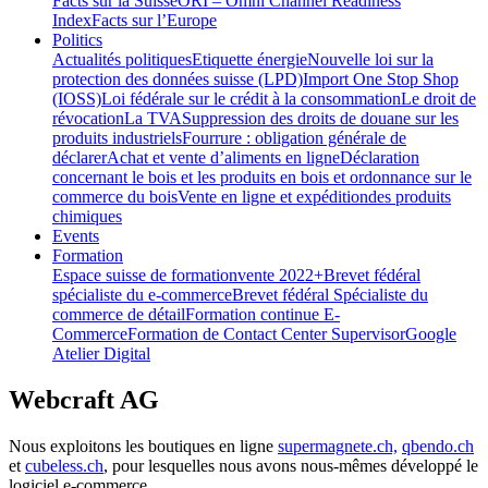
Facts sur la Suisse
ORI – Omni Channel Readiness
Index
Facts sur l’Europe
Politics
Actualités politiques
Etiquette énergie
Nouvelle loi sur la
protection des données suisse (LPD)
Import One Stop Shop
(IOSS)
Loi fédérale sur le crédit à la consommation
Le droit de
révocation
La TVA
Suppression des droits de douane sur les
produits industriels
Fourrure : obligation générale de
déclarer
Achat et vente d’aliments en ligne
Déclaration
concernant le bois et les produits en bois et ordonnance sur le
commerce du bois
Vente en ligne et expéditiondes produits
chimiques
Events
Formation
Espace suisse de formation
vente 2022+
Brevet fédéral
spécialiste du e-commerce
Brevet fédéral Spécialiste du
commerce de détail
Formation continue E-
Commerce
Formation de Contact Center Supervisor
Google
Atelier Digital
Webcraft AG
Nous exploitons les boutiques en ligne
supermagnete.ch,
qbendo.ch
et
cubeless.ch
, pour lesquelles nous avons nous-mêmes développé le
logiciel e-commerce.