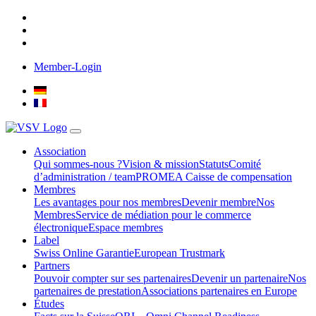
Member-Login
Association
Qui sommes-nous ?
Vision & mission
Statuts
Comité
d’administration / team
PROMEA Caisse de compensation
Membres
Les avantages pour nos membres
Devenir membre
Nos
Membres
Service de médiation pour le commerce
électronique
Espace membres
Label
Swiss Online Garantie
European Trustmark
Partners
Pouvoir compter sur ses partenaires
Devenir un partenaire
Nos
partenaires de prestation
Associations partenaires en Europe
Études