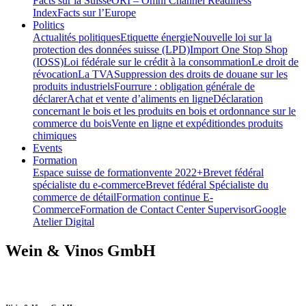
Facts sur la Suisse
ORI – Omni Channel Readiness
Index
Facts sur l’Europe
Politics
Actualités politiques
Etiquette énergie
Nouvelle loi sur la
protection des données suisse (LPD)
Import One Stop Shop
(IOSS)
Loi fédérale sur le crédit à la consommation
Le droit de
révocation
La TVA
Suppression des droits de douane sur les
produits industriels
Fourrure : obligation générale de
déclarer
Achat et vente d’aliments en ligne
Déclaration
concernant le bois et les produits en bois et ordonnance sur le
commerce du bois
Vente en ligne et expéditiondes produits
chimiques
Events
Formation
Espace suisse de formation
vente 2022+
Brevet fédéral
spécialiste du e-commerce
Brevet fédéral Spécialiste du
commerce de détail
Formation continue E-
Commerce
Formation de Contact Center Supervisor
Google
Atelier Digital
Wein & Vinos GmbH