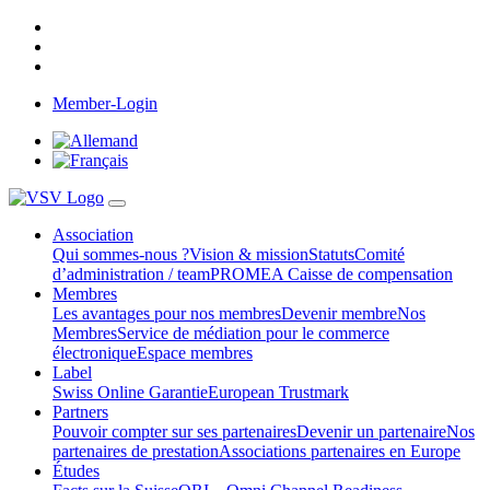
Member-Login
Association
Qui sommes-nous ?
Vision & mission
Statuts
Comité
d’administration / team
PROMEA Caisse de compensation
Membres
Les avantages pour nos membres
Devenir membre
Nos
Membres
Service de médiation pour le commerce
électronique
Espace membres
Label
Swiss Online Garantie
European Trustmark
Partners
Pouvoir compter sur ses partenaires
Devenir un partenaire
Nos
partenaires de prestation
Associations partenaires en Europe
Études