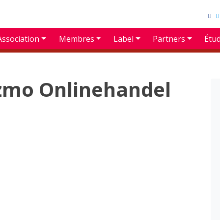
Association
Membres
Label
Partners
Étu
izmo Onlinehandel