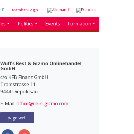
Member-Login
des
Politics
Events
Formation
Wuff’s Best & Gizmo Onlinehandel
GmbH
c/o KFB Finanz GmbH
Tramstrasse 11
9444 Diepoldsau
E-Mail:
office@dein-gizmo.com
page web