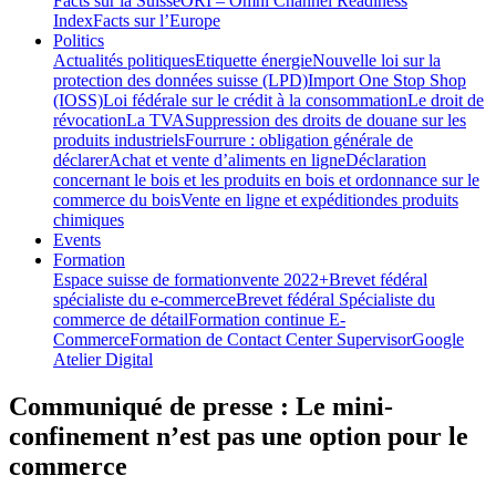
Facts sur la Suisse
ORI – Omni Channel Readiness
Index
Facts sur l’Europe
Politics
Actualités politiques
Etiquette énergie
Nouvelle loi sur la
protection des données suisse (LPD)
Import One Stop Shop
(IOSS)
Loi fédérale sur le crédit à la consommation
Le droit de
révocation
La TVA
Suppression des droits de douane sur les
produits industriels
Fourrure : obligation générale de
déclarer
Achat et vente d’aliments en ligne
Déclaration
concernant le bois et les produits en bois et ordonnance sur le
commerce du bois
Vente en ligne et expéditiondes produits
chimiques
Events
Formation
Espace suisse de formation
vente 2022+
Brevet fédéral
spécialiste du e-commerce
Brevet fédéral Spécialiste du
commerce de détail
Formation continue E-
Commerce
Formation de Contact Center Supervisor
Google
Atelier Digital
Communiqué de presse : Le mini-
confinement n’est pas une option pour le
commerce