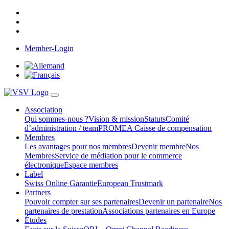
Member-Login
Association
Qui sommes-nous ?
Vision & mission
Statuts
Comité
d’administration / team
PROMEA Caisse de compensation
Membres
Les avantages pour nos membres
Devenir membre
Nos
Membres
Service de médiation pour le commerce
électronique
Espace membres
Label
Swiss Online Garantie
European Trustmark
Partners
Pouvoir compter sur ses partenaires
Devenir un partenaire
Nos
partenaires de prestation
Associations partenaires en Europe
Études