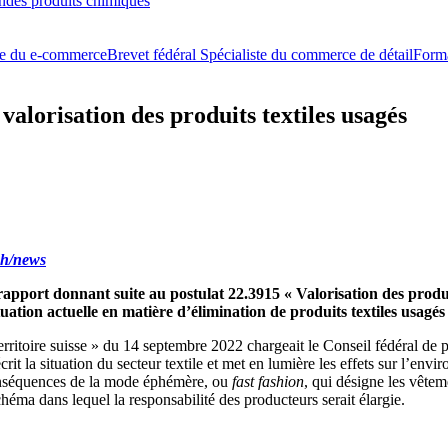
ondes produits chimiques
ste du e-commerce
Brevet fédéral Spécialiste du commerce de détail
Form
valorisation des produits textiles usagés
h/news
rapport donnant suite au postulat 22.3915 « Valorisation des produits
ion actuelle en matière d’élimination de produits textiles usagés ain
erritoire suisse » du 14 septembre 2022 chargeait le Conseil fédéral de pr
it la situation du secteur textile et met en lumière les effets sur l’enviro
 conséquences de la mode éphémère, ou
fast fashion
, qui désigne les vête
chéma dans lequel la responsabilité des producteurs serait élargie.