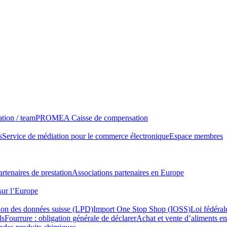
tion / team
PROMEA Caisse de compensation
s
Service de médiation pour le commerce électronique
Espace membres
rtenaires de prestation
Associations partenaires en Europe
sur l’Europe
tion des données suisse (LPD)
Import One Stop Shop (IOSS)
Loi fédéral
ls
Fourrure : obligation générale de déclarer
Achat et vente d’aliments en