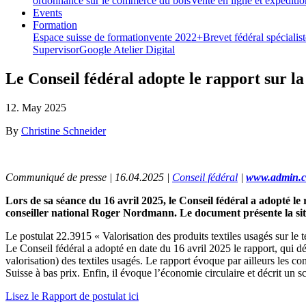
ordonnance sur le commerce du bois
Vente en ligne et expéditi
Events
Formation
Espace suisse de formation
vente 2022+
Brevet fédéral spéciali
Supervisor
Google Atelier Digital
Le Conseil fédéral adopte le rapport sur la 
12. May 2025
By
Christine Schneider
Communiqué de presse | 16.04.2025 |
Conseil fédéral
|
www.admin.c
Lors de sa séance du 16 avril 2025, le Conseil fédéral a adopté le 
conseiller national Roger Nordmann. Le document présente la situat
Le postulat 22.3915 « Valorisation des produits textiles usagés sur le t
Le Conseil fédéral a adopté en date du 16 avril 2025 le rapport, qui décr
valorisation) des textiles usagés. Le rapport évoque par ailleurs les
Suisse à bas prix. Enfin, il évoque l’économie circulaire et décrit un s
Lisez le Rapport de postulat ici