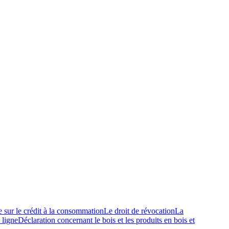
e sur le crédit à la consommation
Le droit de révocation
La
 ligne
Déclaration concernant le bois et les produits en bois et