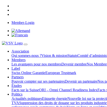
Member-Login
Association
Qui sommes-nous ?
Vision & mission
Statuts
Comité d’administra
Membres
Les avantages pour nos membres
Devenir membre
Nos Membre
Label
Swiss Online Garantie
European Trustmark
Partners
Pouvoir compter sur ses partenaires
Devenir un partenaire
Nos pa
Études
Facts sur la Suisse
ORI – Omni Channel Readiness Index
Facts 
Politics
Actualités politiques
Etiquette énergie
Nouvelle loi sur la protec
TVA
Suppression des droits de douane sur les produits industrie