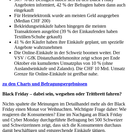
Angeboten informiert, 42 % der Befragten haben dann auch
eingekauft
Für Heimelektronik wurde am meisten Geld ausgegeben
(Median CHF 200)
Bekleidungseinkäufe haben hingegen die meisten
Transaktionen ausgelöst (39 % der Einkaufenden haben
Textilien/Schuhe gekauft)
41 % der Käufer haben ihre Einkäufe geplant, um spezielle
Angebote wahrzunehmen
Die Online-Einkäufe in der Schweiz boomen weiter. Der
VSV / GfK Distanzhandelsmonitor zeigt schon per Ende
Oktober ein kumuliertes Umsatzplus von 10 % (ohne
Auslandseinkäufe und Zalando). Die CHF 10 Mrd. Umsatz
Grenze für Online-Einkäufe ist greifbar nahe.
zu den Charts und Befragungsergebnissen
Black Friday – dabei sein, wegsehen oder Trittbrett fahren?
Nichts spaltete die Meinungen im Detailhandel mehr als der Black
Friday einen Monat vor Weihnachten. Wichtigste Frage daher: Wie
reagieren die Konsumenten? Eine im Nachgang an Black Friday
und Cyber Monday durchgeführte Befragung bei 500 Schweizer
und Schweizerinnen zeigt, dass sich die Konsumenten durchaus
damit beschäftigen und entsprechende Einkäufe tätigen.