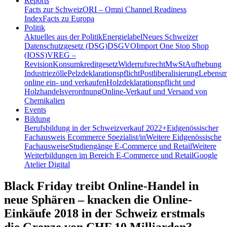
Reports
Facts zur Schweiz
ORI – Omni Channel Readiness
Index
Facts zu Europa
Politik
Aktuelles aus der Politik
Energielabel
Neues Schweizer
Datenschutzgesetz (DSG)
DSGVO
Import One Stop Shop
(IOSS)
VREG –
Revision
Konsumkreditgesetz
Widerrufsrecht
MwSt
Aufhebung
Industriezölle
Pelzdeklarationspflicht
Postliberalisierung
Lebensmi
online ein- und verkaufen
Holzdeklarationspflicht und
Holzhandelsverordnung
Online-Verkauf und Versand von
Chemikalien
Events
Bildung
Berufsbildung in der Schweiz
verkauf 2022+
Eidgenössischer
Fachausweis Ecommerce Spezialist/in
Weitere Eidgenössische
Fachausweise
Studiengänge E-Commerce und Retail
Weitere
Weiterbildungen im Bereich E-Commerce und Retail
Google
Atelier Digital
Black Friday treibt Online-Handel in
neue Sphären – knacken die Online-
Einkäufe 2018 in der Schweiz erstmals
die Grenze von CHF 10 Milliarden?