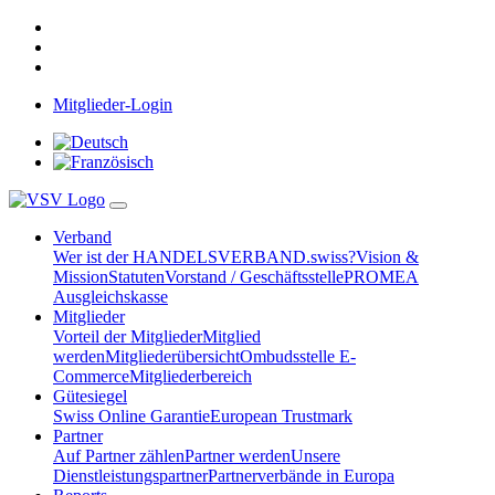
Mitglieder-Login
Verband
Wer ist der HANDELSVERBAND.swiss?
Vision &
Mission
Statuten
Vorstand / Geschäftsstelle
PROMEA
Ausgleichskasse
Mitglieder
Vorteil der Mitglieder
Mitglied
werden
Mitgliederübersicht
Ombudsstelle E-
Commerce
Mitgliederbereich
Gütesiegel
Swiss Online Garantie
European Trustmark
Partner
Auf Partner zählen
Partner werden
Unsere
Dienstleistungspartner
Partnerverbände in Europa