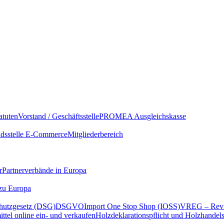
atuten
Vorstand / Geschäftsstelle
PROMEA Ausgleichskasse
sstelle E-Commerce
Mitgliederbereich
r
Partnerverbände in Europa
 zu Europa
hutzgesetz (DSG)
DSGVO
Import One Stop Shop (IOSS)
VREG – Revi
ttel online ein- und verkaufen
Holzdeklarationspflicht und Holzhandel