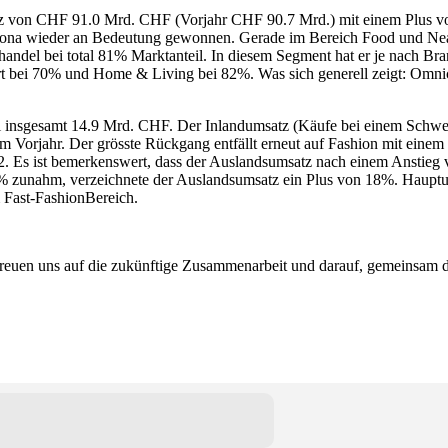
satz von CHF 91.0 Mrd. CHF (Vorjahr CHF 90.7 Mrd.) mit einem Plus 
ona wieder an Bedeutung gewonnen. Gerade im Bereich Food und Near F
handel bei total 81% Marktanteil. In diesem Segment hat er je nach Br
rt bei 70% und Home & Living bei 82%. Was sich generell zeigt: Omnic
i insgesamt 14.9 Mrd. CHF. Der Inlandumsatz (Käufe bei einem Schwei
 Vorjahr. Der grösste Rückgang entfällt erneut auf Fashion mit eine
 Es ist bemerkenswert, dass der Auslandsumsatz nach einem Anstieg v
 zunahm, verzeichnete der Auslandsumsatz ein Plus von 18%. Hauptursa
 Fast-FashionBereich.
freuen uns auf die zukünftige Zusammenarbeit und darauf, gemeinsam