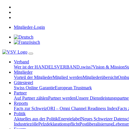
Mitglieder-Login
Verband
Wer ist der HANDELSVERBAND.swiss?
Vision & Mission
St
Mitglieder
Vorteil der Mitglieder
Mitglied werden
Mitgliederübersicht
Ombud
Gütesiegel
Swiss Online Garantie
European Trustmark
Partner
Auf Partner zählen
Partner werden
Unsere Dienstleistungspartne
Reports
Facts zur Schweiz
ORI – Omni Channel Readiness Index
Facts
Politik
Aktuelles aus der Politik
Energielabel
Neues Schweizer Datensc
Industriezölle
Pelzdeklarationspflicht
Postliberalisierung
Lebensmi