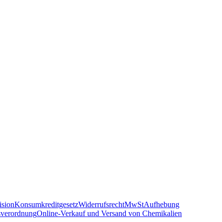
sion
Konsumkreditgesetz
Widerrufsrecht
MwSt
Aufhebung
sverordnung
Online-Verkauf und Versand von Chemikalien