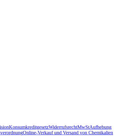
sion
Konsumkreditgesetz
Widerrufsrecht
MwSt
Aufhebung
sverordnung
Online-Verkauf und Versand von Chemikalien