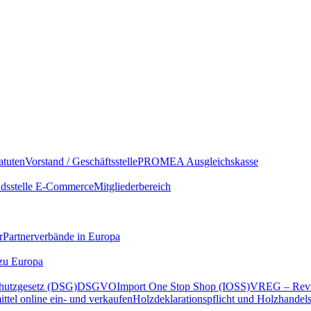
atuten
Vorstand / Geschäftsstelle
PROMEA Ausgleichskasse
sstelle E-Commerce
Mitgliederbereich
r
Partnerverbände in Europa
 zu Europa
hutzgesetz (DSG)
DSGVO
Import One Stop Shop (IOSS)
VREG – Revi
ttel online ein- und verkaufen
Holzdeklarationspflicht und Holzhandel