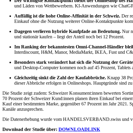
Der wichtigste Kontaktpunkt bleibt der Onlineshop des Hä
und Läden von Wettbewerbern. KI-Anwendungen wie ChatGPT spi
Auffällig ist die hohe Online-Affinität in der Schweiz.
Der re
Einkauf ohne die Nutzung weiterer Online-Kontaktpunkte komm
Dagegen verlieren hybride Kaufpfade an Bedeutung.
Nur no
und stationär kaufen – liegt der Anteil noch bei 12 Prozent.
Im Ranking der bekanntesten Omni-Channel-Händler bleibt
Interdiscount, H&M, Manor, MediaMarkt, IKEA, Fust und C
Besonders stark verändert hat sich die Nutzung der Gerät
und Desktop-Computer kommen noch auf 45 Prozent, Tablets auf
Gleichzeitig sinkt die Zahl der Kaufabbrüche.
Knapp 38 Proz
dieser Abbrüche erfolgen in Onlineshops. Hauptgründe sind zu
Die Studie zeigt zudem: Schweizer Konsument:innen bewerten Sortimen
70 Prozent der Schweizer Kund:innen planen ihren Einkauf bei einem
Kauf einer bestimmten Marke, gegenüber 67 Prozent im Jahr 2021. Sp
Kanäle anzusprechen.
Die Datenerhebung wurde vom HANDELSVERBAND.swiss und von der
Download der Studie über:
DOWNLOADLINK