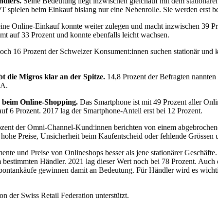
ndlers.
Seine Bedeutung liegt inzwischen gleichauf mit dem stationär
elen beim Einkauf bislang nur eine Nebenrolle. Sie werden erst bei
ine Online-Einkauf konnte weiter zulegen und macht inzwischen 39 Proz
t auf 33 Prozent und konnte ebenfalls leicht wachsen.
ch 16 Prozent der Schweizer Konsument:innen suchen stationär und k
 die Migros klar an der Spitze.
14,8 Prozent der Befragten nannten 
&A.
e beim Online-Shopping.
Das Smartphone ist mit 49 Prozent aller Onli
 6 Prozent. 2017 lag der Smartphone-Anteil erst bei 12 Prozent.
ent der Omni-Channel-Kund:innen berichten von einem abgebrochene
 hohe Preise, Unsicherheit beim Kaufentscheid oder fehlende Grössen 
te und Preise von Onlineshops besser als jene stationärer Geschäfte. A
 bestimmten Händler. 2021 lag dieser Wert noch bei 78 Prozent. Auch
ontankäufe gewinnen damit an Bedeutung. Für Händler wird es wichtige
 Swiss Retail Federation unterstützt.