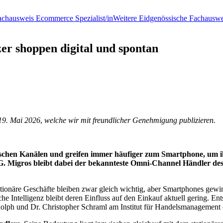
achausweis Ecommerce Spezialist/in
Weitere Eidgenössische Fachauswe
r shoppen digital und spontan
19. Mai 2026
,
welche wir mit freundlicher Genehmigung publizieren.
chen Kanälen und greifen immer häufiger zum Smartphone, um ihr
SG. Migros bleibt dabei der bekannteste Omni-Channel Händler 
ationäre Geschäfte bleiben zwar gleich wichtig, aber Smartphones gewi
 Intelligenz bleibt deren Einfluss auf den Einkauf aktuell gering. En
ph und Dr. Christopher Schraml am Institut für Handelsmanagement de