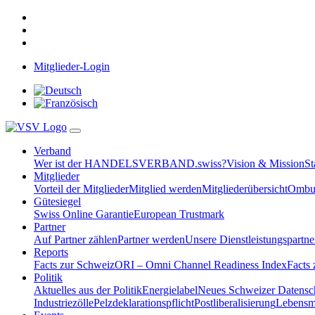
Mitglieder-Login
Verband
Wer ist der HANDELSVERBAND.swiss?
Vision & Mission
St
Mitglieder
Vorteil der Mitglieder
Mitglied werden
Mitgliederübersicht
Ombud
Gütesiegel
Swiss Online Garantie
European Trustmark
Partner
Auf Partner zählen
Partner werden
Unsere Dienstleistungspartne
Reports
Facts zur Schweiz
ORI – Omni Channel Readiness Index
Facts
Politik
Aktuelles aus der Politik
Energielabel
Neues Schweizer Datensc
Industriezölle
Pelzdeklarationspflicht
Postliberalisierung
Lebensmi