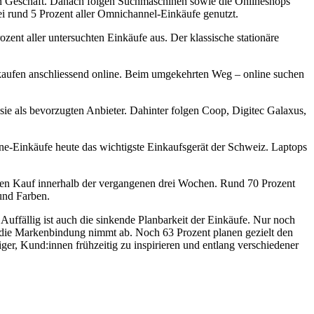
en Geschäft. Danach folgen Suchmaschinen sowie die Onlineshops
 rund 5 Prozent aller Omnichannel-Einkäufe genutzt.
ent aller untersuchten Einkäufe aus. Der klassische stationäre
aufen anschliessend online. Beim umgekehrten Weg – online suchen
sie als bevorzugten Anbieter. Dahinter folgen Coop, Digitec Galaxus,
ne-Einkäufe heute das wichtigste Einkaufsgerät der Schweiz. Laptops
n Kauf innerhalb der vergangenen drei Wochen. Rund 70 Prozent
und Farben.
uffällig ist auch die sinkende Planbarkeit der Einkäufe. Nur noch
 die Markenbindung nimmt ab. Noch 63 Prozent planen gezielt den
r, Kund:innen frühzeitig zu inspirieren und entlang verschiedener