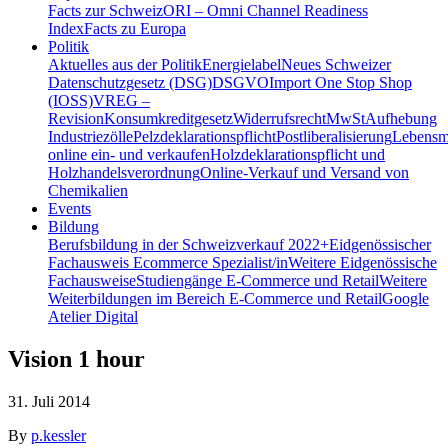
Facts zur Schweiz
ORI – Omni Channel Readiness
Index
Facts zu Europa
Politik
Aktuelles aus der Politik
Energielabel
Neues Schweizer
Datenschutzgesetz (DSG)
DSGVO
Import One Stop Shop
(IOSS)
VREG –
Revision
Konsumkreditgesetz
Widerrufsrecht
MwSt
Aufhebung
Industriezölle
Pelzdeklarationspflicht
Postliberalisierung
Lebensmi
online ein- und verkaufen
Holzdeklarationspflicht und
Holzhandelsverordnung
Online-Verkauf und Versand von
Chemikalien
Events
Bildung
Berufsbildung in der Schweiz
verkauf 2022+
Eidgenössischer
Fachausweis Ecommerce Spezialist/in
Weitere Eidgenössische
Fachausweise
Studiengänge E-Commerce und Retail
Weitere
Weiterbildungen im Bereich E-Commerce und Retail
Google
Atelier Digital
Vision 1 hour
31. Juli 2014
By
p.kessler