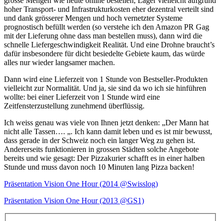
grosse Mengen wie heute online bestellen, Lager vielleicht aufgrund
hoher Transport- und Infrastrukturkosten eher dezentral verteilt sind
und dank grösserer Mengen und hoch vernetzter Systeme
prognostisch befüllt werden (so verstehe ich den Amazon PR Gag
mit der Lieferung ohne dass man bestellen muss), dann wird die
schnelle Liefergeschwindigkeit Realität. Und eine Drohne braucht’s
dafür insbesondere für dicht besiedelte Gebiete kaum, das würde
alles nur wieder langsamer machen.
Dann wird eine Lieferzeit von 1 Stunde von Bestseller-Produkten
vielleicht zur Normalität. Und ja, sie sind da wo ich sie hinführen
wollte: bei einer Lieferzeit von 1 Stunde wird eine
Zeitfensterzustellung zunehmend überflüssig.
Ich weiss genau was viele von Ihnen jetzt denken: „Der Mann hat
nicht alle Tassen…. „. Ich kann damit leben und es ist mir bewusst,
dass gerade in der Schweiz noch ein langer Weg zu gehen ist.
Andererseits funktionieren in grossen Städten solche Angebote
bereits und wie gesagt: Der Pizzakurier schafft es in einer halben
Stunde und muss davon noch 10 Minuten lang Pizza backen!
Präsentation Vision One Hour (2014 @Swisslog)
Präsentation Vision One Hour (2013 @GS1)