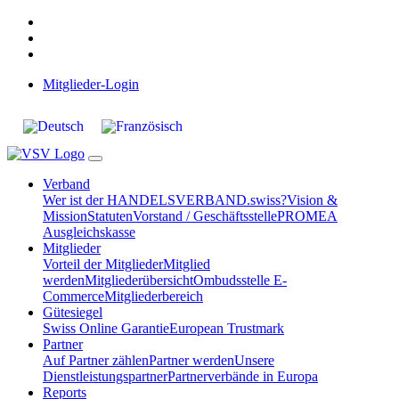
Mitglieder-Login
Verband
Wer ist der HANDELSVERBAND.swiss?
Vision &
Mission
Statuten
Vorstand / Geschäftsstelle
PROMEA
Ausgleichskasse
Mitglieder
Vorteil der Mitglieder
Mitglied
werden
Mitgliederübersicht
Ombudsstelle E-
Commerce
Mitgliederbereich
Gütesiegel
Swiss Online Garantie
European Trustmark
Partner
Auf Partner zählen
Partner werden
Unsere
Dienstleistungspartner
Partnerverbände in Europa
Reports