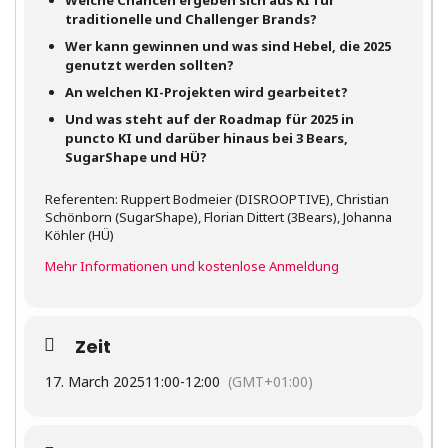
Welche Chancen ergeben sich aus KI für
traditionelle und Challenger Brands?
Wer kann gewinnen und was sind Hebel, die 2025
genutzt werden sollten?
An welchen KI-Projekten wird gearbeitet?
Und was steht auf der Roadmap für 2025 in
puncto KI und darüber hinaus bei 3 Bears,
SugarShape und HÜ?
Referenten: Ruppert Bodmeier (DISROOPTIVE), Christian
Schönborn (SugarShape), Florian Dittert (3Bears), Johanna
Köhler (HÜ)
Mehr Informationen und kostenlose Anmeldung
Zeit
17. March 2025
11:00
-
12:00
(GMT+01:00)