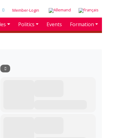
Member-Login
des
Politics
Events
Formation