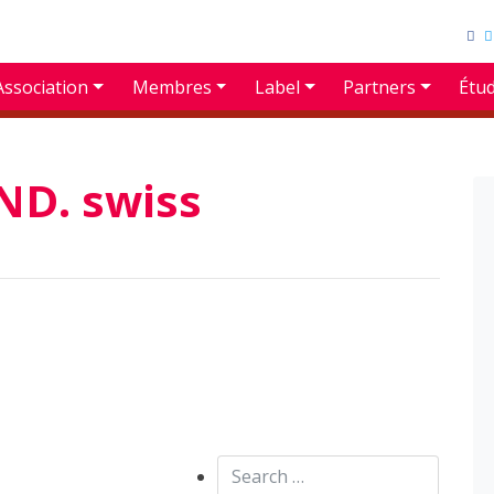
Association
Membres
Label
Partners
Étu
D. swiss
Search for: