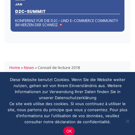
JAN
D2C-SUMMIT
KONFERENZ FÜR DIE D2C‒ UND E‒COMMERCE COMMUNITY
IM HERZEN DER SCHWEIZ.
Home
»
News
»
Conseil de lecture 2018
Diese Website benutzt Cookies. Wenn Sie die Website weiter
HANDELSVERBAND.swiss
nutzen, gehen wir von Ihrem Einverständnis aus. Weitere
ASSOCIATION DE COMMERCE.swiss
Informationen zur Verwendung Ihrer Daten finden Sie in
3000 Bern
unserer Datenschutzerklärung
info@handelsverband.swiss
Ce site web utilise des cookies. Si vous continuez à utiliser le
site, nous partons du principe que vous y consentez. Pour plus
d'informations sur l'utilisation de vos données, veuillez
consulter notre déclaration de confidentialité.
© 2026 Copyright - HANDELSVERBAND.swiss
OK