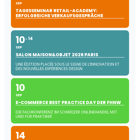
SEP
TAGESSEMINAR RETAIL-ACADEMY:
ERFOLGREICHE VERKAUFSGESPRÄCHE
10
14
SEP
SALON MAISON&OBJET 2026 PARIS
UNE ÉDITION PLACÉE SOUS LE SIGNE DE L’INNOVATION ET
DES NOUVELLES EXPÉRIENCES DESIGN
10
SEP
E-COMMERCE BEST PRACTICE DAY DER FHNW
DIE FACHKONFERENZ IM SCHWEIZER ONLINEHANDEL MIT
UND FÜR PRAKTIKER
14