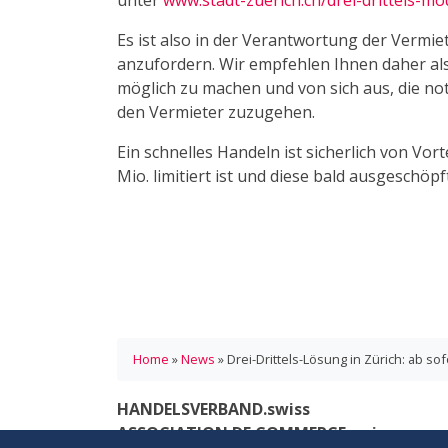
unter
www.stadt-zuerich.ch/drei-drittels-mo
Es ist also in der Verantwortung der Vermie
anzufordern. Wir empfehlen Ihnen daher als
möglich zu machen und von sich aus, die 
den Vermieter zuzugehen.
Ein schnelles Handeln ist sicherlich von Vor
Mio. limitiert ist und diese bald ausgeschöpf
Home
»
News
»
Drei-Drittels-Lösung in Zürich: ab s
HANDELSVERBAND.swiss
ASSOCIATION DE COMMERCE.swiss