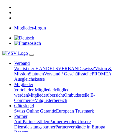
Mitglieder-Login
Verband
Wer ist der HANDELSVERBAND.swiss?
Vision &
Mission
Statuten
Vorstand / Geschäftsstelle
PROMEA
Ausgleichskasse
Mitglieder
Vorteil der Mitglieder
Mitglied
werden
Mitgliederübersicht
Ombudsstelle E-
Commerce
Mitgliederbereich
Gütesiegel
Swiss Online Garantie
European Trustmark
Partner
Auf Partner zählen
Partner werden
Unsere
Dienstleistungspartner
Partnerverbände in Europa