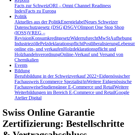
Reports
Facts zur Schweiz
ORI – Omni Channel Readiness
Index
Facts zu Europa
Politik
Aktuelles aus der Politik
Energielabel
Neues Schweizer
Datenschutzgesetz (DSG)
DSGVO
Import One Stop Shop
(IOSS)
VREG –
Revision
Konsumkreditgesetz
Widerrufsrecht
MwSt
Aufhebung
Industriezölle
Pelzdeklarationspflicht
Postliberalisierung
Lebensmi
online ein- und verkaufen
Holzdeklarationspflicht und
Holzhandelsverordnung
Online-Verkauf und Versand von
Chemikalien
Events
Bildung
Berufsbildung in der Schweiz
verkauf 2022+
Eidgenössischer
Fachausweis Ecommerce Spezialist/in
Weitere Eidgenössische
Fachausweise
Studiengänge E-Commerce und Retail
Weitere
Weiterbildungen im Bereich E-Commerce und Retail
Google
Atelier Digital
Swiss Online Garantie
Zertifizierung: Bestellschritte
& Vertragsabschluss