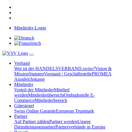
Mitglieder-Login
Verband
Wer ist der HANDELSVERBAND.swiss?
Vision &
Mission
Statuten
Vorstand / Geschäftsstelle
PROMEA
Ausgleichskasse
Mitglieder
Vorteil der Mitglieder
Mitglied
werden
Mitgliederübersicht
Ombudsstelle E-
Commerce
Mitgliederbereich
Gütesiegel
Swiss Online Garantie
European Trustmark
Partner
Auf Partner zählen
Partner werden
Unsere
Dienstleistungspartner
Partnerverbände in Europa