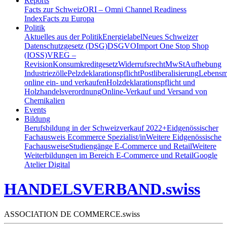
Reports
Facts zur Schweiz
ORI – Omni Channel Readiness
Index
Facts zu Europa
Politik
Aktuelles aus der Politik
Energielabel
Neues Schweizer
Datenschutzgesetz (DSG)
DSGVO
Import One Stop Shop
(IOSS)
VREG –
Revision
Konsumkreditgesetz
Widerrufsrecht
MwSt
Aufhebung
Industriezölle
Pelzdeklarationspflicht
Postliberalisierung
Lebensmi
online ein- und verkaufen
Holzdeklarationspflicht und
Holzhandelsverordnung
Online-Verkauf und Versand von
Chemikalien
Events
Bildung
Berufsbildung in der Schweiz
verkauf 2022+
Eidgenössischer
Fachausweis Ecommerce Spezialist/in
Weitere Eidgenössische
Fachausweise
Studiengänge E-Commerce und Retail
Weitere
Weiterbildungen im Bereich E-Commerce und Retail
Google
Atelier Digital
HANDELSVERBAND.swiss
ASSOCIATION DE COMMERCE.swiss