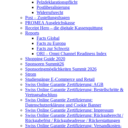
Pelzdeklarationspflicht
Postliberalisierung
Widerrufsrecht
Post – Zustellungsfragen
PROMEA Ausgleichskasse
Receipt Hero – die digitale Kassenquittung
Reports
Facts Global
Facts zu Europa
Facts zur Schweiz
ORI – Omni Channel Readiness Index
Shopping Guide 2020
Sponsoren Summit26
Sponsoringmöglichkeiten Summit 2026
Strom
Studiengänge E-Commerce und Retail
Swiss Online Garantie Zertifizierung: AGB
Swiss Online Garantie Zertifizierung: Bestellschritte &
Vertragsabschluss
Swiss Online Garantie Zertifizierung:
Datenschutzerklärung und Cookie Banner
Swiss Online Garantie Zertifizierung: Impressum
Swiss Online Garantie Zertifizierung: Rückgaberecht /
Rückgabefrist / Rückgabeadresse / Rückerstattungen
Swiss Online Garantie Zertifizierung: Versandkosten-