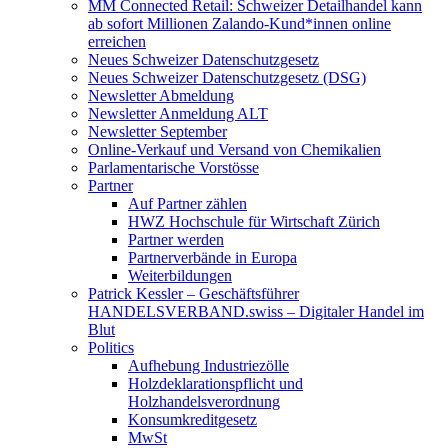
MM Connected Retail: Schweizer Detailhandel kann
ab sofort Millionen Zalando-Kund*innen online
erreichen
Neues Schweizer Datenschutzgesetz
Neues Schweizer Datenschutzgesetz (DSG)
Newsletter Abmeldung
Newsletter Anmeldung ALT
Newsletter September
Online-Verkauf und Versand von Chemikalien
Parlamentarische Vorstösse
Partner
Auf Partner zählen
HWZ Hochschule für Wirtschaft Zürich
Partner werden
Partnerverbände in Europa
Weiterbildungen
Patrick Kessler – Geschäftsführer
HANDELSVERBAND.swiss – Digitaler Handel im
Blut
Politics
Aufhebung Industriezölle
Holzdeklarationspflicht und
Holzhandelsverordnung
Konsumkreditgesetz
MwSt