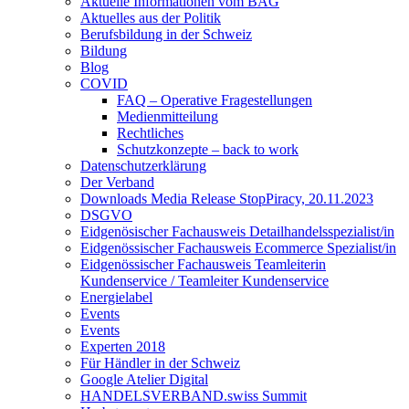
Aktuelle Informationen vom BAG
Aktuelles aus der Politik
Berufsbildung in der Schweiz
Bildung
Blog
COVID
FAQ – Operative Fragestellungen
Medienmitteilung
Rechtliches
Schutzkonzepte – back to work
Datenschutzerklärung
Der Verband
Downloads Media Release StopPiracy, 20.11.2023
DSGVO
Eidgenösischer Fachausweis Detailhandelsspezialist/in
Eidgenössischer Fachausweis Ecommerce Spezialist/in
Eidgenössischer Fachausweis Teamleiterin
Kundenservice / Teamleiter Kundenservice
Energielabel
Events
Events
Experten 2018
Für Händler in der Schweiz
Google Atelier Digital
HANDELSVERBAND.swiss Summit