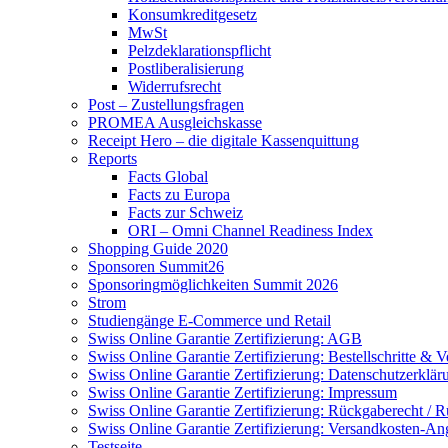
Konsumkreditgesetz
MwSt
Pelzdeklarationspflicht
Postliberalisierung
Widerrufsrecht
Post – Zustellungsfragen
PROMEA Ausgleichskasse
Receipt Hero – die digitale Kassenquittung
Reports
Facts Global
Facts zu Europa
Facts zur Schweiz
ORI – Omni Channel Readiness Index
Shopping Guide 2020
Sponsoren Summit26
Sponsoringmöglichkeiten Summit 2026
Strom
Studiengänge E-Commerce und Retail
Swiss Online Garantie Zertifizierung: AGB
Swiss Online Garantie Zertifizierung: Bestellschritte & V
Swiss Online Garantie Zertifizierung: Datenschutzerklä
Swiss Online Garantie Zertifizierung: Impressum
Swiss Online Garantie Zertifizierung: Rückgaberecht / R
Swiss Online Garantie Zertifizierung: Versandkosten-A
Testseite