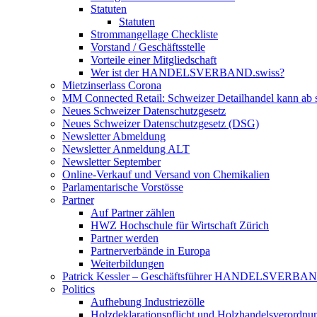
Statuten
Statuten
Strommangellage Checkliste
Vorstand / Geschäftsstelle
Vorteile einer Mitgliedschaft
Wer ist der HANDELSVERBAND.swiss?
Mietzinserlass Corona
MM Connected Retail: Schweizer Detailhandel kann ab s
Neues Schweizer Datenschutzgesetz
Neues Schweizer Datenschutzgesetz (DSG)
Newsletter Abmeldung
Newsletter Anmeldung ALT
Newsletter September
Online-Verkauf und Versand von Chemikalien
Parlamentarische Vorstösse
Partner
Auf Partner zählen
HWZ Hochschule für Wirtschaft Zürich
Partner werden
Partnerverbände in Europa
Weiterbildungen
Patrick Kessler – Geschäftsführer HANDELSVERBAND.s
Politics
Aufhebung Industriezölle
Holzdeklarationspflicht und Holzhandelsverordnu