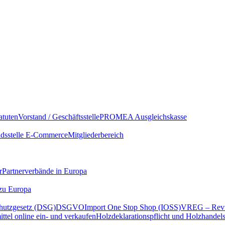
atuten
Vorstand / Geschäftsstelle
PROMEA Ausgleichskasse
sstelle E-Commerce
Mitgliederbereich
r
Partnerverbände in Europa
 zu Europa
hutzgesetz (DSG)
DSGVO
Import One Stop Shop (IOSS)
VREG – Revi
ttel online ein- und verkaufen
Holzdeklarationspflicht und Holzhandel