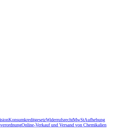
sion
Konsumkreditgesetz
Widerrufsrecht
MwSt
Aufhebung
sverordnung
Online-Verkauf und Versand von Chemikalien