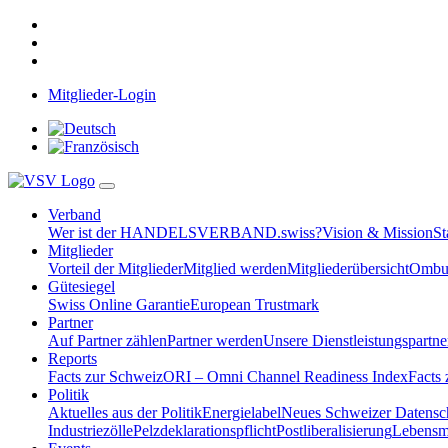
Mitglieder-Login
Verband
Wer ist der HANDELSVERBAND.swiss?
Vision & Mission
St
Mitglieder
Vorteil der Mitglieder
Mitglied werden
Mitgliederübersicht
Ombud
Gütesiegel
Swiss Online Garantie
European Trustmark
Partner
Auf Partner zählen
Partner werden
Unsere Dienstleistungspartne
Reports
Facts zur Schweiz
ORI – Omni Channel Readiness Index
Facts
Politik
Aktuelles aus der Politik
Energielabel
Neues Schweizer Datensc
Industriezölle
Pelzdeklarationspflicht
Postliberalisierung
Lebensmi