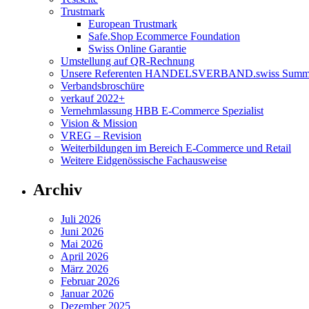
Trustmark
European Trustmark
Safe.Shop Ecommerce Foundation
Swiss Online Garantie
Umstellung auf QR-Rechnung
Unsere Referenten HANDELSVERBAND.swiss Summi
Verbandsbroschüre
verkauf 2022+
Vernehmlassung HBB E-Commerce Spezialist
Vision & Mission
VREG – Revision
Weiterbildungen im Bereich E-Commerce und Retail
Weitere Eidgenössische Fachausweise
Archiv
Juli 2026
Juni 2026
Mai 2026
April 2026
März 2026
Februar 2026
Januar 2026
Dezember 2025