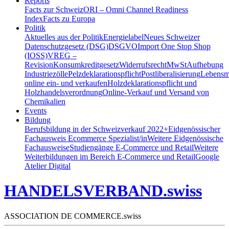
Reports
Facts zur Schweiz
ORI – Omni Channel Readiness
Index
Facts zu Europa
Politik
Aktuelles aus der Politik
Energielabel
Neues Schweizer
Datenschutzgesetz (DSG)
DSGVO
Import One Stop Shop
(IOSS)
VREG –
Revision
Konsumkreditgesetz
Widerrufsrecht
MwSt
Aufhebung
Industriezölle
Pelzdeklarationspflicht
Postliberalisierung
Lebensmi
online ein- und verkaufen
Holzdeklarationspflicht und
Holzhandelsverordnung
Online-Verkauf und Versand von
Chemikalien
Events
Bildung
Berufsbildung in der Schweiz
verkauf 2022+
Eidgenössischer
Fachausweis Ecommerce Spezialist/in
Weitere Eidgenössische
Fachausweise
Studiengänge E-Commerce und Retail
Weitere
Weiterbildungen im Bereich E-Commerce und Retail
Google
Atelier Digital
HANDELSVERBAND.swiss
ASSOCIATION DE COMMERCE.swiss