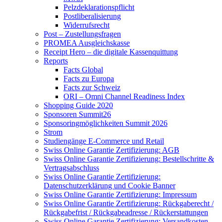
Pelzdeklarationspflicht
Postliberalisierung
Widerrufsrecht
Post – Zustellungsfragen
PROMEA Ausgleichskasse
Receipt Hero – die digitale Kassenquittung
Reports
Facts Global
Facts zu Europa
Facts zur Schweiz
ORI – Omni Channel Readiness Index
Shopping Guide 2020
Sponsoren Summit26
Sponsoringmöglichkeiten Summit 2026
Strom
Studiengänge E-Commerce und Retail
Swiss Online Garantie Zertifizierung: AGB
Swiss Online Garantie Zertifizierung: Bestellschritte &
Vertragsabschluss
Swiss Online Garantie Zertifizierung:
Datenschutzerklärung und Cookie Banner
Swiss Online Garantie Zertifizierung: Impressum
Swiss Online Garantie Zertifizierung: Rückgaberecht /
Rückgabefrist / Rückgabeadresse / Rückerstattungen
Swiss Online Garantie Zertifizierung: Versandkosten-