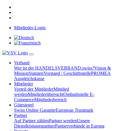
Mitglieder-Login
Verband
Wer ist der HANDELSVERBAND.swiss?
Vision &
Mission
Statuten
Vorstand / Geschäftsstelle
PROMEA
Ausgleichskasse
Mitglieder
Vorteil der Mitglieder
Mitglied
werden
Mitgliederübersicht
Ombudsstelle E-
Commerce
Mitgliederbereich
Gütesiegel
Swiss Online Garantie
European Trustmark
Partner
Auf Partner zählen
Partner werden
Unsere
Dienstleistungspartner
Partnerverbände in Europa