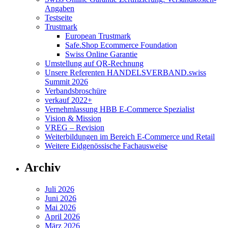
Angaben
Testseite
Trustmark
European Trustmark
Safe.Shop Ecommerce Foundation
Swiss Online Garantie
Umstellung auf QR-Rechnung
Unsere Referenten HANDELSVERBAND.swiss
Summit 2026
Verbandsbroschüre
verkauf 2022+
Vernehmlassung HBB E-Commerce Spezialist
Vision & Mission
VREG – Revision
Weiterbildungen im Bereich E-Commerce und Retail
Weitere Eidgenössische Fachausweise
Archiv
Juli 2026
Juni 2026
Mai 2026
April 2026
März 2026