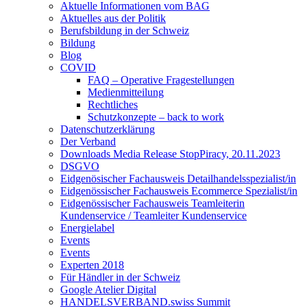
Aktuelle Informationen vom BAG
Aktuelles aus der Politik
Berufsbildung in der Schweiz
Bildung
Blog
COVID
FAQ – Operative Fragestellungen
Medienmitteilung
Rechtliches
Schutzkonzepte – back to work
Datenschutzerklärung
Der Verband
Downloads Media Release StopPiracy, 20.11.2023
DSGVO
Eidgenösischer Fachausweis Detailhandelsspezialist/in
Eidgenössischer Fachausweis Ecommerce Spezialist/in
Eidgenössischer Fachausweis Teamleiterin
Kundenservice / Teamleiter Kundenservice
Energielabel
Events
Events
Experten 2018
Für Händler in der Schweiz
Google Atelier Digital
HANDELSVERBAND.swiss Summit