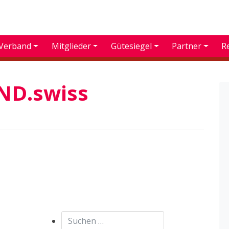
Verband
Mitglieder
Gütesiegel
Partner
R
D.swiss
Suchen nach: