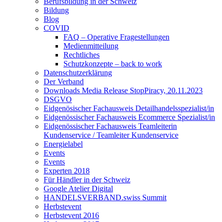
Berufsbildung in der Schweiz
Bildung
Blog
COVID
FAQ – Operative Fragestellungen
Medienmitteilung
Rechtliches
Schutzkonzepte – back to work
Datenschutzerklärung
Der Verband
Downloads Media Release StopPiracy, 20.11.2023
DSGVO
Eidgenösischer Fachausweis Detailhandelsspezialist/in
Eidgenössischer Fachausweis Ecommerce Spezialist/in
Eidgenössischer Fachausweis Teamleiterin
Kundenservice / Teamleiter Kundenservice
Energielabel
Events
Events
Experten 2018
Für Händler in der Schweiz
Google Atelier Digital
HANDELSVERBAND.swiss Summit
Herbstevent
Herbstevent 2016