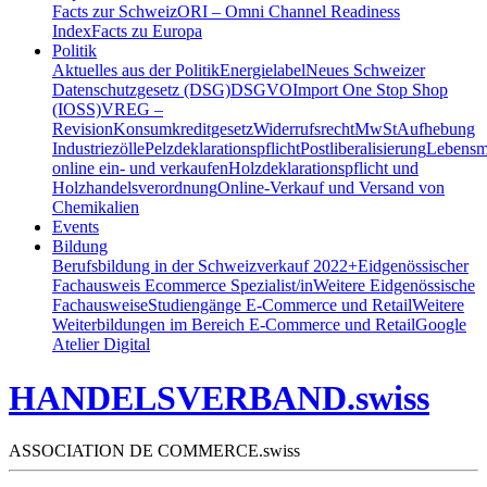
Facts zur Schweiz
ORI – Omni Channel Readiness
Index
Facts zu Europa
Politik
Aktuelles aus der Politik
Energielabel
Neues Schweizer
Datenschutzgesetz (DSG)
DSGVO
Import One Stop Shop
(IOSS)
VREG –
Revision
Konsumkreditgesetz
Widerrufsrecht
MwSt
Aufhebung
Industriezölle
Pelzdeklarationspflicht
Postliberalisierung
Lebensmi
online ein- und verkaufen
Holzdeklarationspflicht und
Holzhandelsverordnung
Online-Verkauf und Versand von
Chemikalien
Events
Bildung
Berufsbildung in der Schweiz
verkauf 2022+
Eidgenössischer
Fachausweis Ecommerce Spezialist/in
Weitere Eidgenössische
Fachausweise
Studiengänge E-Commerce und Retail
Weitere
Weiterbildungen im Bereich E-Commerce und Retail
Google
Atelier Digital
HANDELSVERBAND.swiss
ASSOCIATION DE COMMERCE.swiss