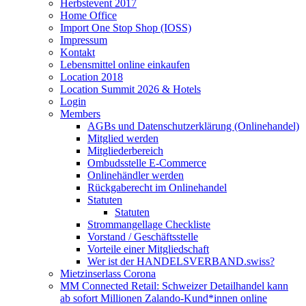
Herbstevent 2017
Home Office
Import One Stop Shop (IOSS)
Impressum
Kontakt
Lebensmittel online einkaufen
Location 2018
Location Summit 2026 & Hotels
Login
Members
AGBs und Datenschutzerklärung (Onlinehandel)
Mitglied werden
Mitgliederbereich
Ombudsstelle E-Commerce
Onlinehändler werden
Rückgaberecht im Onlinehandel
Statuten
Statuten
Strommangellage Checkliste
Vorstand / Geschäftsstelle
Vorteile einer Mitgliedschaft
Wer ist der HANDELSVERBAND.swiss?
Mietzinserlass Corona
MM Connected Retail: Schweizer Detailhandel kann
ab sofort Millionen Zalando-Kund*innen online