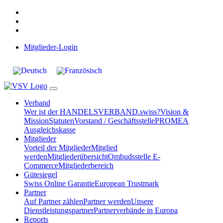
Mitglieder-Login
Verband
Wer ist der HANDELSVERBAND.swiss?
Vision &
Mission
Statuten
Vorstand / Geschäftsstelle
PROMEA
Ausgleichskasse
Mitglieder
Vorteil der Mitglieder
Mitglied
werden
Mitgliederübersicht
Ombudsstelle E-
Commerce
Mitgliederbereich
Gütesiegel
Swiss Online Garantie
European Trustmark
Partner
Auf Partner zählen
Partner werden
Unsere
Dienstleistungspartner
Partnerverbände in Europa
Reports