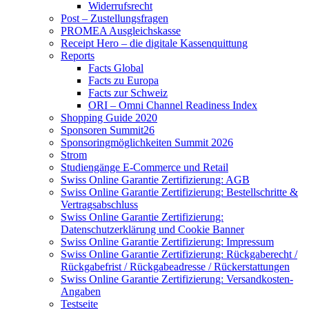
Widerrufsrecht
Post – Zustellungsfragen
PROMEA Ausgleichskasse
Receipt Hero – die digitale Kassenquittung
Reports
Facts Global
Facts zu Europa
Facts zur Schweiz
ORI – Omni Channel Readiness Index
Shopping Guide 2020
Sponsoren Summit26
Sponsoringmöglichkeiten Summit 2026
Strom
Studiengänge E-Commerce und Retail
Swiss Online Garantie Zertifizierung: AGB
Swiss Online Garantie Zertifizierung: Bestellschritte &
Vertragsabschluss
Swiss Online Garantie Zertifizierung:
Datenschutzerklärung und Cookie Banner
Swiss Online Garantie Zertifizierung: Impressum
Swiss Online Garantie Zertifizierung: Rückgaberecht /
Rückgabefrist / Rückgabeadresse / Rückerstattungen
Swiss Online Garantie Zertifizierung: Versandkosten-
Angaben
Testseite