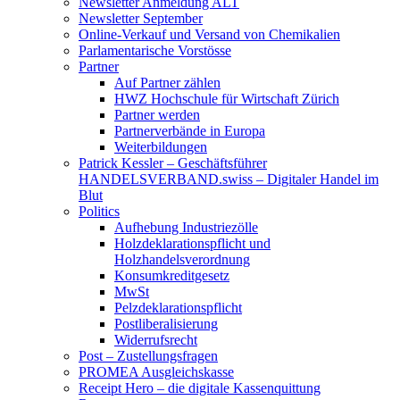
Newsletter Anmeldung ALT
Newsletter September
Online-Verkauf und Versand von Chemikalien
Parlamentarische Vorstösse
Partner
Auf Partner zählen
HWZ Hochschule für Wirtschaft Zürich
Partner werden
Partnerverbände in Europa
Weiterbildungen
Patrick Kessler – Geschäftsführer
HANDELSVERBAND.swiss – Digitaler Handel im
Blut
Politics
Aufhebung Industriezölle
Holzdeklarationspflicht und
Holzhandelsverordnung
Konsumkreditgesetz
MwSt
Pelzdeklarationspflicht
Postliberalisierung
Widerrufsrecht
Post – Zustellungsfragen
PROMEA Ausgleichskasse
Receipt Hero – die digitale Kassenquittung