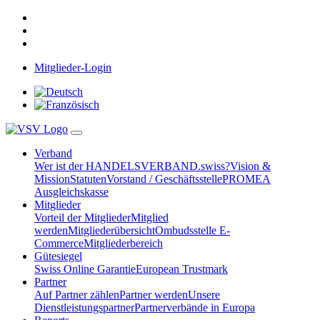
Mitglieder-Login
Verband
Wer ist der HANDELSVERBAND.swiss?
Vision &
Mission
Statuten
Vorstand / Geschäftsstelle
PROMEA
Ausgleichskasse
Mitglieder
Vorteil der Mitglieder
Mitglied
werden
Mitgliederübersicht
Ombudsstelle E-
Commerce
Mitgliederbereich
Gütesiegel
Swiss Online Garantie
European Trustmark
Partner
Auf Partner zählen
Partner werden
Unsere
Dienstleistungspartner
Partnerverbände in Europa