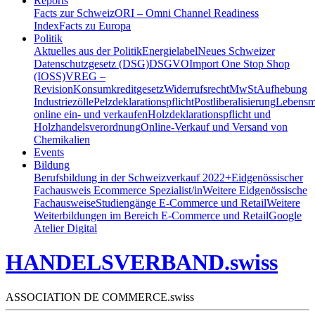
Reports
Facts zur Schweiz
ORI – Omni Channel Readiness
Index
Facts zu Europa
Politik
Aktuelles aus der Politik
Energielabel
Neues Schweizer
Datenschutzgesetz (DSG)
DSGVO
Import One Stop Shop
(IOSS)
VREG –
Revision
Konsumkreditgesetz
Widerrufsrecht
MwSt
Aufhebung
Industriezölle
Pelzdeklarationspflicht
Postliberalisierung
Lebensmi
online ein- und verkaufen
Holzdeklarationspflicht und
Holzhandelsverordnung
Online-Verkauf und Versand von
Chemikalien
Events
Bildung
Berufsbildung in der Schweiz
verkauf 2022+
Eidgenössischer
Fachausweis Ecommerce Spezialist/in
Weitere Eidgenössische
Fachausweise
Studiengänge E-Commerce und Retail
Weitere
Weiterbildungen im Bereich E-Commerce und Retail
Google
Atelier Digital
HANDELSVERBAND.swiss
ASSOCIATION DE COMMERCE.swiss