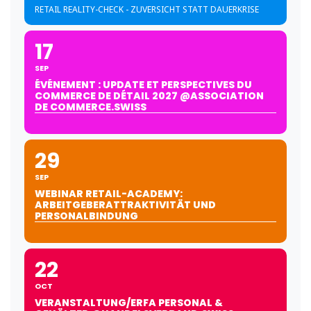
RETAIL REALITY-CHECK - ZUVERSICHT STATT DAUERKRISE
17
SEP
ÉVÉNEMENT : UPDATE ET PERSPECTIVES DU
COMMERCE DE DÉTAIL 2027 @ASSOCIATION
DE COMMERCE.SWISS
29
SEP
WEBINAR RETAIL-ACADEMY:
ARBEITGEBERATTRAKTIVITÄT UND
PERSONALBINDUNG
22
OCT
VERANSTALTUNG/ERFA PERSONAL &