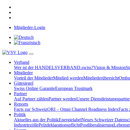
Mitglieder-Login
Verband
Wer ist der HANDELSVERBAND.swiss?
Vision & Mission
St
Mitglieder
Vorteil der Mitglieder
Mitglied werden
Mitgliederübersicht
Ombud
Gütesiegel
Swiss Online Garantie
European Trustmark
Partner
Auf Partner zählen
Partner werden
Unsere Dienstleistungspartne
Reports
Facts zur Schweiz
ORI – Omni Channel Readiness Index
Facts
Politik
Aktuelles aus der Politik
Energielabel
Neues Schweizer Datensc
Industriezölle
Pelzdeklarationspflicht
Postliberalisierung
Lebensmi