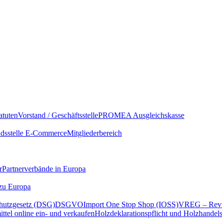
atuten
Vorstand / Geschäftsstelle
PROMEA Ausgleichskasse
sstelle E-Commerce
Mitgliederbereich
r
Partnerverbände in Europa
 zu Europa
hutzgesetz (DSG)
DSGVO
Import One Stop Shop (IOSS)
VREG – Revi
ttel online ein- und verkaufen
Holzdeklarationspflicht und Holzhandel