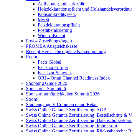
Aufhebung Industriezölle
Holzdeklarationspflicht und Holzhandelsverordnu
Konsumkreditgesetz
MwSt
Pelzdeklarationspflicht
Postliberalisierung
Widerrufsrecht
Post – Zustellungsfragen
PROMEA Ausgleichskasse
Receipt Hero – die digitale Kassenquittung
Reports
Facts Global
Facts zu Europa
Facts zur Schweiz
ORI – Omni Channel Readiness Index
Shopping Guide 2020
Sponsoren Summit26
Sponsoringmöglichkeiten Summit 2026
Strom
Studiengänge E-Commerce und Retail
Swiss Online Garantie Zertifizierung: AGB
Swiss Online Garantie Zertifizierung: Bestellschritte & V
Swiss Online Garantie Zertifizierung: Datenschutzerklä
Swiss Online Garantie Zertifizierung: Impressum
Swiss Online Garantie Zertifizierung: Rückgaberecht / R