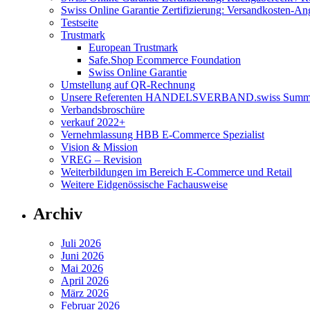
Swiss Online Garantie Zertifizierung: Versandkosten-A
Testseite
Trustmark
European Trustmark
Safe.Shop Ecommerce Foundation
Swiss Online Garantie
Umstellung auf QR-Rechnung
Unsere Referenten HANDELSVERBAND.swiss Summi
Verbandsbroschüre
verkauf 2022+
Vernehmlassung HBB E-Commerce Spezialist
Vision & Mission
VREG – Revision
Weiterbildungen im Bereich E-Commerce und Retail
Weitere Eidgenössische Fachausweise
Archiv
Juli 2026
Juni 2026
Mai 2026
April 2026
März 2026
Februar 2026