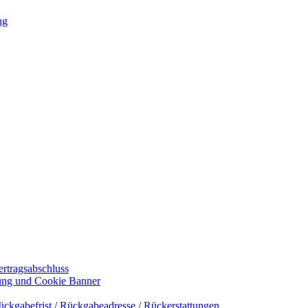
ng
ertragsabschluss
rung und Cookie Banner
ückgabefrist / Rückgabeadresse / Rückerstattungen