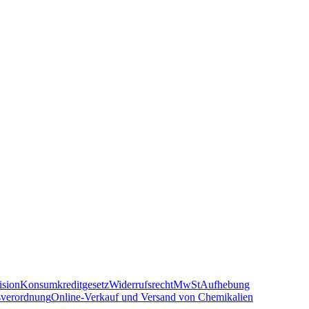
sion
Konsumkreditgesetz
Widerrufsrecht
MwSt
Aufhebung
sverordnung
Online-Verkauf und Versand von Chemikalien