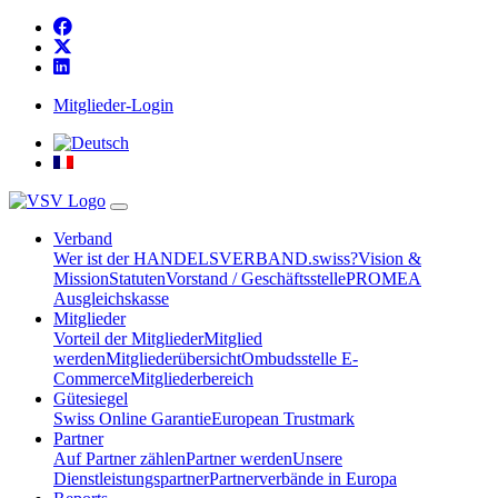
Mitglieder-Login
Verband
Wer ist der HANDELSVERBAND.swiss?
Vision &
Mission
Statuten
Vorstand / Geschäftsstelle
PROMEA
Ausgleichskasse
Mitglieder
Vorteil der Mitglieder
Mitglied
werden
Mitgliederübersicht
Ombudsstelle E-
Commerce
Mitgliederbereich
Gütesiegel
Swiss Online Garantie
European Trustmark
Partner
Auf Partner zählen
Partner werden
Unsere
Dienstleistungspartner
Partnerverbände in Europa