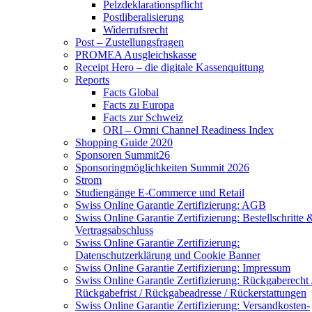
Pelzdeklarationspflicht
Postliberalisierung
Widerrufsrecht
Post – Zustellungsfragen
PROMEA Ausgleichskasse
Receipt Hero – die digitale Kassenquittung
Reports
Facts Global
Facts zu Europa
Facts zur Schweiz
ORI – Omni Channel Readiness Index
Shopping Guide 2020
Sponsoren Summit26
Sponsoringmöglichkeiten Summit 2026
Strom
Studiengänge E-Commerce und Retail
Swiss Online Garantie Zertifizierung: AGB
Swiss Online Garantie Zertifizierung: Bestellschritte 
Vertragsabschluss
Swiss Online Garantie Zertifizierung:
Datenschutzerklärung und Cookie Banner
Swiss Online Garantie Zertifizierung: Impressum
Swiss Online Garantie Zertifizierung: Rückgaberecht 
Rückgabefrist / Rückgabeadresse / Rückerstattungen
Swiss Online Garantie Zertifizierung: Versandkosten-