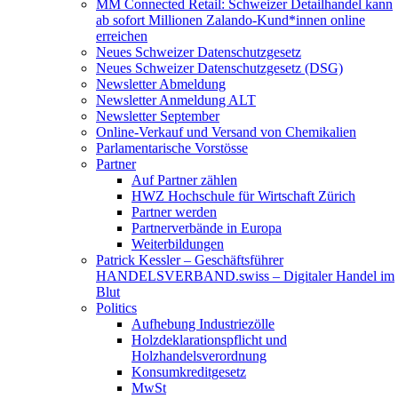
MM Connected Retail: Schweizer Detailhandel kann
ab sofort Millionen Zalando-Kund*innen online
erreichen
Neues Schweizer Datenschutzgesetz
Neues Schweizer Datenschutzgesetz (DSG)
Newsletter Abmeldung
Newsletter Anmeldung ALT
Newsletter September
Online-Verkauf und Versand von Chemikalien
Parlamentarische Vorstösse
Partner
Auf Partner zählen
HWZ Hochschule für Wirtschaft Zürich
Partner werden
Partnerverbände in Europa
Weiterbildungen
Patrick Kessler – Geschäftsführer
HANDELSVERBAND.swiss – Digitaler Handel im
Blut
Politics
Aufhebung Industriezölle
Holzdeklarationspflicht und
Holzhandelsverordnung
Konsumkreditgesetz
MwSt