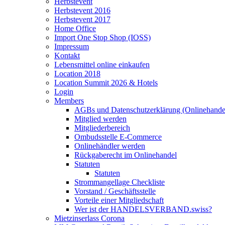
Herbstevent
Herbstevent 2016
Herbstevent 2017
Home Office
Import One Stop Shop (IOSS)
Impressum
Kontakt
Lebensmittel online einkaufen
Location 2018
Location Summit 2026 & Hotels
Login
Members
AGBs und Datenschutzerklärung (Onlinehande
Mitglied werden
Mitgliederbereich
Ombudsstelle E-Commerce
Onlinehändler werden
Rückgaberecht im Onlinehandel
Statuten
Statuten
Strommangellage Checkliste
Vorstand / Geschäftsstelle
Vorteile einer Mitgliedschaft
Wer ist der HANDELSVERBAND.swiss?
Mietzinserlass Corona