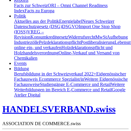
Reports
Facts zur Schweiz
ORI – Omni Channel Readiness
Index
Facts zu Europa
Politik
Aktuelles aus der Politik
Energielabel
Neues Schweizer
Datenschutzgesetz (DSG)
DSGVO
Import One Stop Shop
(IOSS)
VREG –
Revision
Konsumkreditgesetz
Widerrufsrecht
MwSt
Aufhebung
Industriezölle
Pelzdeklarationspflicht
Postliberalisierung
Lebensmi
online ein- und verkaufen
Holzdeklarationspflicht und
Holzhandelsverordnung
Online-Verkauf und Versand von
Chemikalien
Events
Bildung
Berufsbildung in der Schweiz
verkauf 2022+
Eidgenössischer
Fachausweis Ecommerce Spezialist/in
Weitere Eidgenössische
Fachausweise
Studiengänge E-Commerce und Retail
Weitere
Weiterbildungen im Bereich E-Commerce und Retail
Google
Atelier Digital
HANDELSVERBAND.swiss
ASSOCIATION DE COMMERCE.swiss