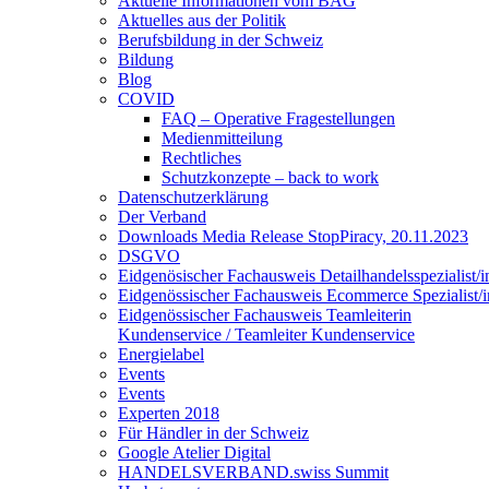
Aktuelle Informationen vom BAG
Aktuelles aus der Politik
Berufsbildung in der Schweiz
Bildung
Blog
COVID
FAQ – Operative Fragestellungen
Medienmitteilung
Rechtliches
Schutzkonzepte – back to work
Datenschutzerklärung
Der Verband
Downloads Media Release StopPiracy, 20.11.2023
DSGVO
Eidgenösischer Fachausweis Detailhandelsspezialist/i
Eidgenössischer Fachausweis Ecommerce Spezialist/i
Eidgenössischer Fachausweis Teamleiterin
Kundenservice / Teamleiter Kundenservice
Energielabel
Events
Events
Experten 2018
Für Händler in der Schweiz
Google Atelier Digital
HANDELSVERBAND.swiss Summit